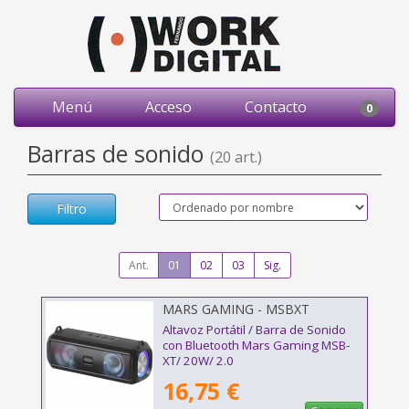
Menú
Acceso
Contacto
0
Barras de sonido
(20 art.)
Filtro
Ant.
01
02
03
Sig.
MARS GAMING - MSBXT
Altavoz Portátil / Barra de Sonido
con Bluetooth Mars Gaming MSB-
XT/ 20W/ 2.0
16,75 €