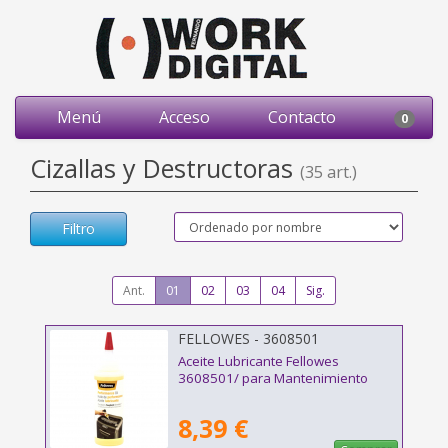
Menú
Acceso
Contacto
0
Cizallas y Destructoras
(35 art.)
Filtro
Ant.
01
02
03
04
Sig.
FELLOWES - 3608501
Aceite Lubricante Fellowes
3608501/ para Mantenimiento
8,39 €