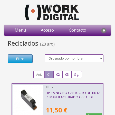
Menú
Acceso
Contacto
0
Reciclados
(20 art.)
Filtro
Ant.
01
02
03
Sig.
HP -
HP 15 NEGRO CARTUCHO DE TINTA
REMANUFACTURADO C6615DE
11,50 €