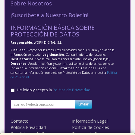
Sobre Nosotros
¡Suscríbete a Nuestro Boletín!
INFORMACIÓN BÁSICA SOBRE
PROTECCIÓN DE DATOS
Responsable
: WORK DIGITAL, S.L.
Finalidad
: Responder las consultas planteadas por el usuario y enviarle la
información solicitada;
Legitimación
: Consentimiento del usuario;
Destinatarios
: Solo se realizan cesiones si existe una obligación legal;
Derechos
: Acceder, rectificar y suprimir, así como otros derechos, como se
indica en la información adicional;
Información Adicional
: Puede
consultar la información completa de Protección de Datos en nuestra
Política
de Privacidad
.
He leído y acepto la
Política de Privacidad
.
Enviar
Contacto
Información Legal
Política Privacidad
Política de Cookies
Condiciones de Compra
Formas de Pago