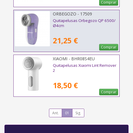
Comprar
ORBEGOZO - 17509
Quitapelusas Orbegozo QP 6500/
Ø4cm
21,25 €
Comprar
XIAOMI - BHR08S4EU
Quitapelusas Xiaomi Lint Remover
2
18,50 €
Comprar
Ant.
01
Sig.