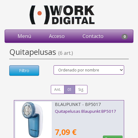
Menú
Acceso
Contacto
0
Quitapelusas
(6 art.)
Filtro
Ant.
01
Sig.
BLAUPUNKT - BP5017
Quitapelusas Blaupunkt BP5017
7,09 €