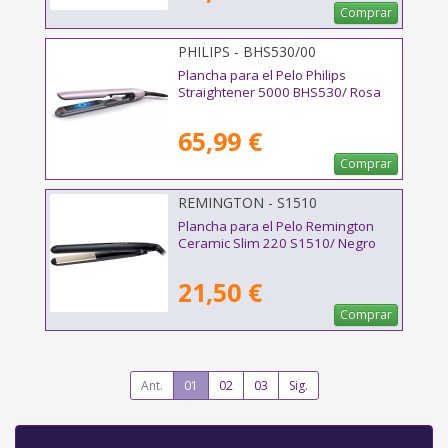
Comprar
PHILIPS - BHS530/00
Plancha para el Pelo Philips
Straightener 5000 BHS530/ Rosa
65,99 €
Comprar
REMINGTON - S1510
Plancha para el Pelo Remington
Ceramic Slim 220 S1510/ Negro
21,50 €
Comprar
Ant.
01
02
03
Sig.