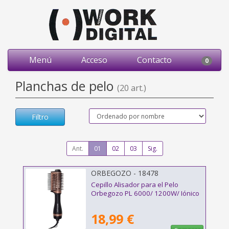
Menú
Acceso
Contacto
0
Planchas de pelo
(20 art.)
Filtro
Ant.
01
02
03
Sig.
ORBEGOZO - 18478
Cepillo Alisador para el Pelo
Orbegozo PL 6000/ 1200W/ Iónico
18,99 €