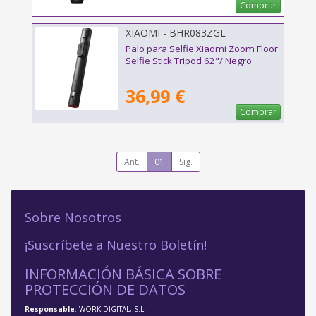
Comprar
XIAOMI - BHR083ZGL
Palo para Selfie Xiaomi Zoom Floor
Selfie Stick Tripod 62"/ Negro
36,99 €
Comprar
Ant.
01
Sig.
Sobre Nosotros
¡Suscríbete a Nuestro Boletín!
INFORMACIÓN BÁSICA SOBRE
PROTECCIÓN DE DATOS
Responsable
: WORK DIGITAL, S.L.