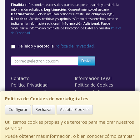
Finalidad
: Responder las consultas planteadas por el usuario y enviarle la
información solicitada;
Legitimación
: Consentimiento del usuario;
Destinatarios
: Solo se realizan cesiones si existe una obligación legal;
Derechos
: Acceder, rectificar y suprimir, así como otros derechos, como se
indica en la información adicional;
Información Adicional
: Puede
consultar la información completa de Protección de Datos en nuestra
Política
de Privacidad
.
He leído y acepto la
Política de Privacidad
.
Enviar
Contacto
Información Legal
Política Privacidad
Política de Cookies
Condiciones de Compra
Formas de Pago
WORK DIGITAL
Política de Cookies de workdigital.es
Configurar
Rechazar
Aceptar Cookies
Contacto
admin@workdigital.es
Utilizamos cookies propias y de terceros para mejorar nuestros
servicios.
Puede obtener más información, o bien conocer cómo cambiar