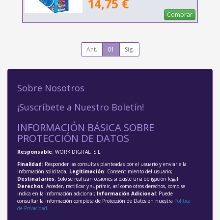
14,75 €
Comprar
Ant.
01
Sig.
Sobre Nosotros
¡Suscríbete a Nuestro Boletín!
INFORMACIÓN BÁSICA SOBRE
PROTECCIÓN DE DATOS
Responsable
: WORK DIGITAL, S.L.
Finalidad
: Responder las consultas planteadas por el usuario y enviarle la
información solicitada;
Legitimación
: Consentimiento del usuario;
Destinatarios
: Solo se realizan cesiones si existe una obligación legal;
Derechos
: Acceder, rectificar y suprimir, así como otros derechos, como se
indica en la información adicional;
Información Adicional
: Puede
consultar la información completa de Protección de Datos en nuestra
Política
de Privacidad
.