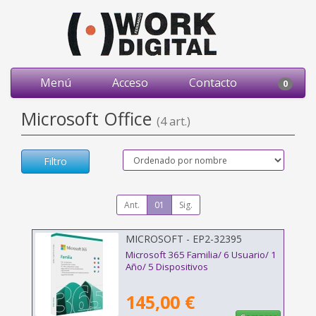
Menú
Acceso
Contacto
0
Microsoft Office
(4 art.)
Filtro
Ant.
01
Sig.
MICROSOFT - EP2-32395
Microsoft 365 Familia/ 6 Usuario/ 1
Año/ 5 Dispositivos
145,00 €