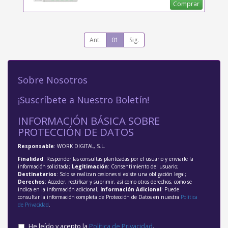
Comprar
Ant.
01
Sig.
Sobre Nosotros
¡Suscríbete a Nuestro Boletín!
INFORMACIÓN BÁSICA SOBRE
PROTECCIÓN DE DATOS
Responsable
: WORK DIGITAL, S.L.
Finalidad
: Responder las consultas planteadas por el usuario y enviarle la
información solicitada;
Legitimación
: Consentimiento del usuario;
Destinatarios
: Solo se realizan cesiones si existe una obligación legal;
Derechos
: Acceder, rectificar y suprimir, así como otros derechos, como se
indica en la información adicional;
Información Adicional
: Puede
consultar la información completa de Protección de Datos en nuestra
Política
de Privacidad
.
He leído y acepto la
Política de Privacidad
.