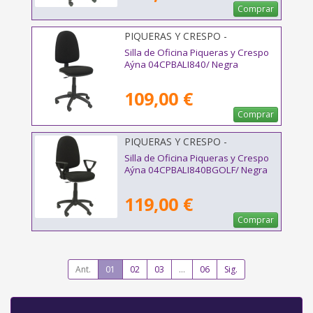
Comprar
PIQUERAS Y CRESPO -
04CPBALI840
Silla de Oficina Piqueras y Crespo
Aýna 04CPBALI840/ Negra
109,00 €
Comprar
PIQUERAS Y CRESPO -
04CPBALI840BGOLF
Silla de Oficina Piqueras y Crespo
Aýna 04CPBALI840BGOLF/ Negra
119,00 €
Comprar
Ant.
01
02
03
...
06
Sig.