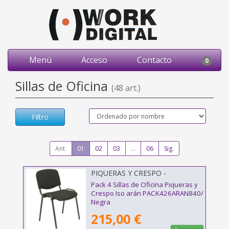
Menú
Acceso
Contacto
0
Sillas de Oficina
(48 art.)
Filtro
Ant.
01
02
03
...
06
Sig.
PIQUERAS Y CRESPO -
PACK426ARAN840
Pack 4 Sillas de Oficina Piqueras y
Crespo Iso arán PACK426ARAN840/
Negra
215,00 €