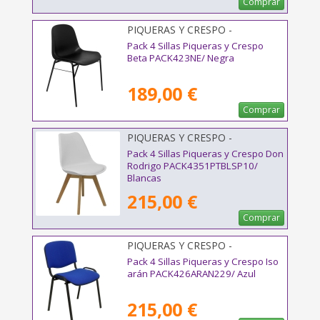
Comprar
PIQUERAS Y CRESPO -
PACK423NE
Pack 4 Sillas Piqueras y Crespo
Beta PACK423NE/ Negra
189,00 €
Comprar
PIQUERAS Y CRESPO -
PACK4351PTBLSP10
Pack 4 Sillas Piqueras y Crespo Don
Rodrigo PACK4351PTBLSP10/
Blancas
215,00 €
Comprar
PIQUERAS Y CRESPO -
PACK426ARAN229
Pack 4 Sillas Piqueras y Crespo Iso
arán PACK426ARAN229/ Azul
215,00 €