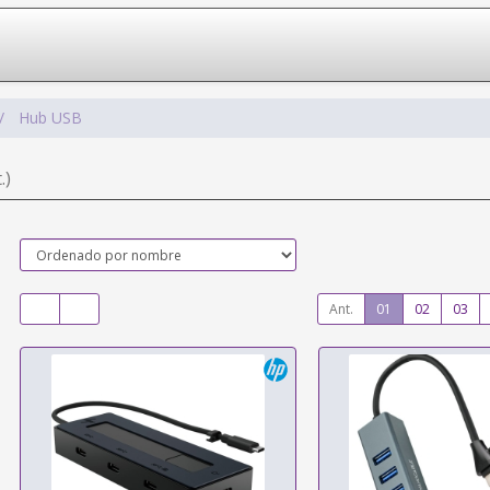
Hub USB
.)
Ant.
01
02
03