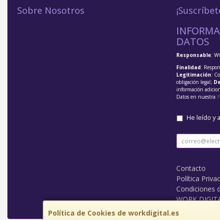
Sobre Nosotros
¡Suscríbet
INFORMA
DATOS
Responsable
: W
Finalidad
: Respon
Legitimación
: C
obligación legal;
De
información adicio
Datos en nuestra
P
He leído y 
Contacto
Política Priva
Condiciones 
WORK DIGIT
Política de Cookies de workdigital.es