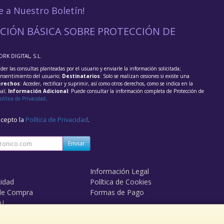
e a Nuestro Boletín!
CIÓN BÁSICA SOBRE PROTECCIÓN DE
ORK DIGITAL, S.L.
der las consultas planteadas por el usuario y enviarle la información solicitada;
onsentimiento del usuario;
Destinatarios
: Solo se realizan cesiones si existe una
rechos
: Acceder, rectificar y suprimir, así como otros derechos, como se indica en la
nal;
Información Adicional
: Puede consultar la información completa de Protección de
olítica de Privacidad
.
acepto la
Política de Privacidad
.
Enviar
Información Legal
cidad
Política de Cookies
de Compra
Formas de Pago
AL