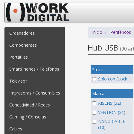
Inicio
Periféricos
Ordenadores
Componentes
Hub USB
(90 art
Portátiles
SmartPhones / Teléfonos
Stock
Solo con Stock
Televisor
Impresoras / Consumibles
Marcas
AISENS (32)
Conectividad / Redes
VENTION (31)
Gaming / Consolas
NANO CABLE
(10)
Cables