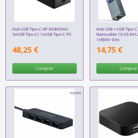
Hub USB Tipo-C HP 6G843AA/
Hub USB + USB Tipo-C
3xUSB Tipo-C/ 1xUSB Tipo-C PD
Nanocable 10.03.041
1xRJ45/ Gris
48,25 €
14,75 €
Comprar
Comprar