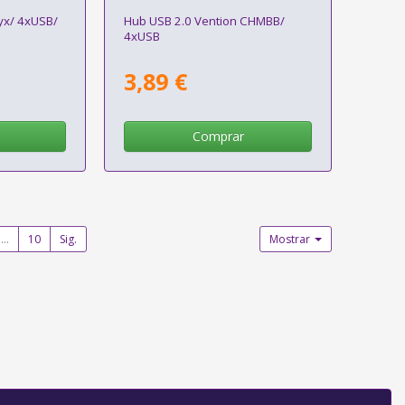
yx/ 4xUSB/
Hub USB 2.0 Vention CHMBB/
4xUSB
3,89 €
Comprar
...
10
Sig.
Mostrar