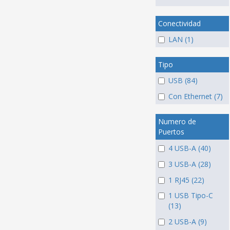
Conectividad
LAN (1)
Tipo
USB (84)
Con Ethernet (7)
Numero de
Puertos
4 USB-A (40)
3 USB-A (28)
1 RJ45 (22)
1 USB Tipo-C
(13)
2 USB-A (9)