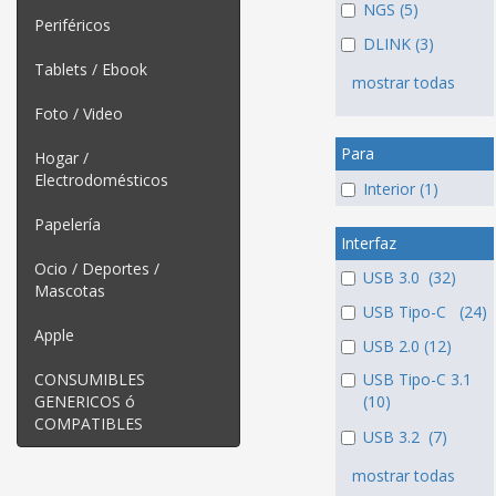
NGS (5)
Periféricos
DLINK (3)
Tablets / Ebook
mostrar todas
Foto / Video
Para
Hogar /
Electrodomésticos
Interior (1)
Papelería
Interfaz
Ocio / Deportes /
USB 3.0 (32)
Mascotas
USB Tipo-C (24)
Apple
USB 2.0 (12)
CONSUMIBLES
USB Tipo-C 3.1
GENERICOS ó
(10)
COMPATIBLES
USB 3.2 (7)
mostrar todas