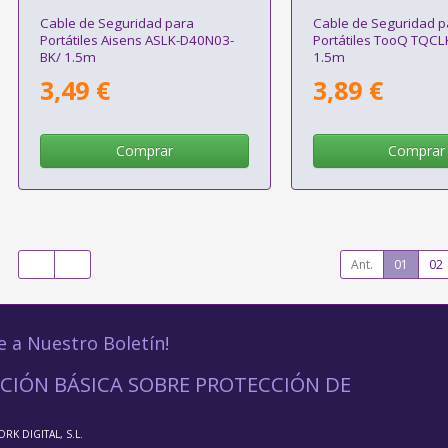
Cable de Seguridad para
Cable de Seguridad p
Portátiles Aisens ASLK-D40N03-
Portátiles TooQ TQC
BK/ 1.5m
1.5m
3,49 €
3,89 €
Comprar
Comprar
Ant.
01
02
e a Nuestro Boletín!
CIÓN BÁSICA SOBRE PROTECCIÓN DE
ORK DIGITAL, S.L.