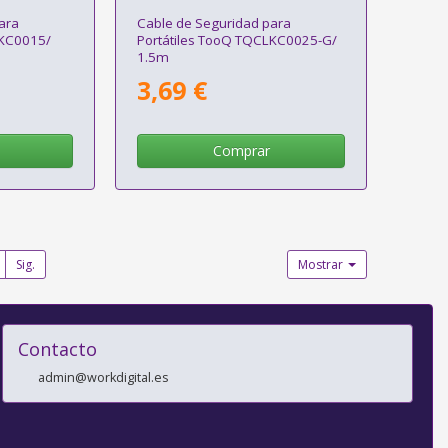
ara
Cable de Seguridad para
LKC0015/
Portátiles TooQ TQCLKC0025-G/
1.5m
3,69 €
Comprar
Sig.
Mostrar
Contacto
admin@workdigital.es