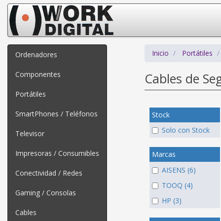
Inicio
Portátiles
Ordenadores
Componentes
Cables de Se
Portátiles
SmartPhones / Teléfonos
Stock
Solo con Stock
Televisor
Impresoras / Consumibles
Marcas
AISENS (6)
Conectividad / Redes
TOOQ (4)
Gaming / Consolas
HP (3)
Cables