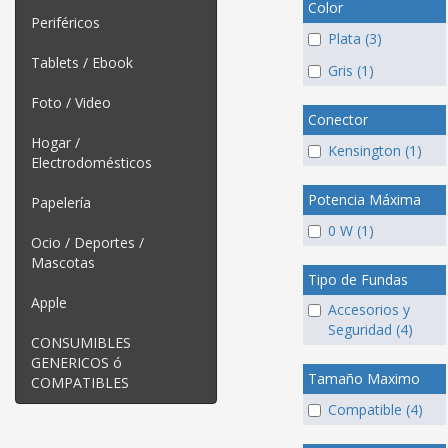
Color
Periféricos
Plata (3)
Tablets / Ebook
Gris (1)
Foto / Video
Conector
Hogar /
Kensington (1)
Electrodomésticos
Potencia Máxima
Papelería
0 W (1)
Ocio / Deportes /
Mascotas
Tipo de Fundas
Apple
Accesorios y
Seguridad (4)
CONSUMIBLES
GENERICOS ó
Tamaño Maximo
COMPATIBLES
Compatible (4)