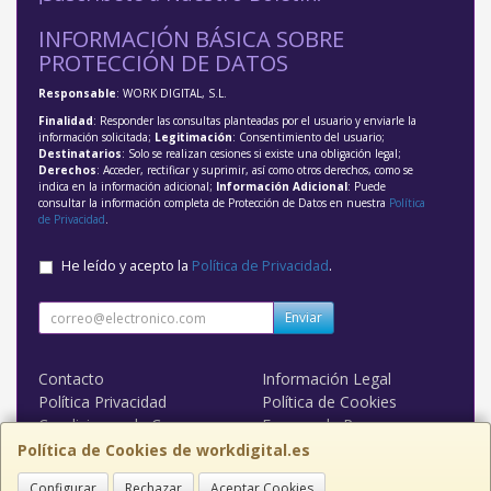
INFORMACIÓN BÁSICA SOBRE
PROTECCIÓN DE DATOS
Responsable
: WORK DIGITAL, S.L.
Finalidad
: Responder las consultas planteadas por el usuario y enviarle la
información solicitada;
Legitimación
: Consentimiento del usuario;
Destinatarios
: Solo se realizan cesiones si existe una obligación legal;
Derechos
: Acceder, rectificar y suprimir, así como otros derechos, como se
indica en la información adicional;
Información Adicional
: Puede
consultar la información completa de Protección de Datos en nuestra
Política
de Privacidad
.
He leído y acepto la
Política de Privacidad
.
Enviar
Contacto
Información Legal
Política Privacidad
Política de Cookies
Condiciones de Compra
Formas de Pago
WORK DIGITAL
Política de Cookies de workdigital.es
Configurar
Rechazar
Aceptar Cookies