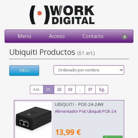
Menú
Acceso
Contacto
0
Ubiquiti Productos
(61 art.)
Filtro
Ant.
01
02
03
...
07
Sig.
UBIQUITI - POE-24-24W
Alimentador PoE Ubiquiti POE-24
13,99 €