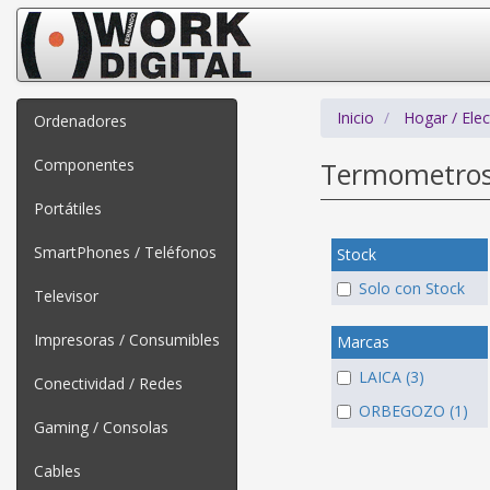
Inicio
Hogar / Ele
Ordenadores
Componentes
Termometro
Portátiles
SmartPhones / Teléfonos
Stock
Solo con Stock
Televisor
Impresoras / Consumibles
Marcas
LAICA (3)
Conectividad / Redes
ORBEGOZO (1)
Gaming / Consolas
Cables