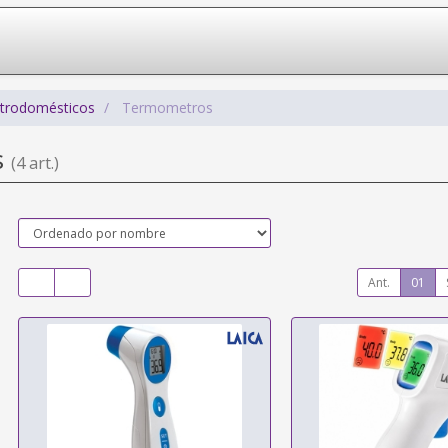
ctrodomésticos
Termometros
s
(4 art.)
Ant.
01