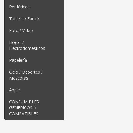
Periféricos
Tablets / Ebook
Foto / Video
Hogar /
Electrodomésticos
Papelería
Ocio / Deportes /
Mascotas
Apple
CONSUMIBLES
GENERICOS ó
COMPATIBLES