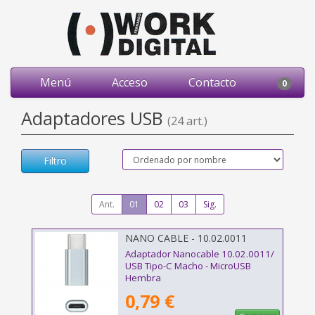
Menú
Acceso
Contacto
0
Adaptadores USB
(24 art.)
Filtro
Ant.
01
02
03
Sig.
NANO CABLE - 10.02.0011
Adaptador Nanocable 10.02.0011/
USB Tipo-C Macho - MicroUSB
Hembra
0,79 €