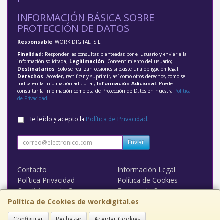
INFORMACIÓN BÁSICA SOBRE
PROTECCIÓN DE DATOS
Responsable
: WORK DIGITAL, S.L.
Finalidad
: Responder las consultas planteadas por el usuario y enviarle la
información solicitada;
Legitimación
: Consentimiento del usuario;
Destinatarios
: Solo se realizan cesiones si existe una obligación legal;
Derechos
: Acceder, rectificar y suprimir, así como otros derechos, como se
indica en la información adicional;
Información Adicional
: Puede
consultar la información completa de Protección de Datos en nuestra
Política
de Privacidad
.
He leído y acepto la
Política de Privacidad
.
Enviar
Contacto
Información Legal
Política Privacidad
Política de Cookies
Condiciones de Compra
Formas de Pago
WORK DIGITAL
Política de Cookies de workdigital.es
Configurar
Rechazar
Aceptar Cookies