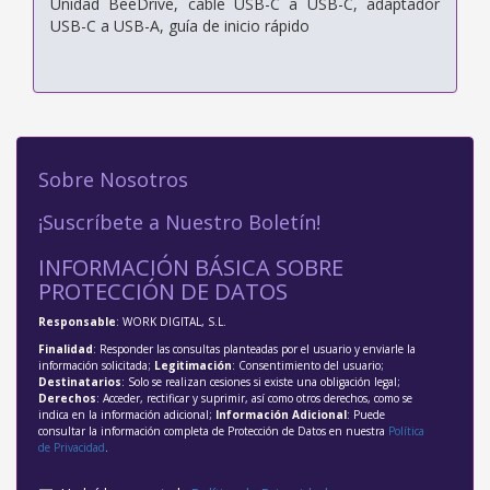
Unidad BeeDrive, cable USB-C a USB-C, adaptador
USB-C a USB-A, guía de inicio rápido
Sobre Nosotros
¡Suscríbete a Nuestro Boletín!
INFORMACIÓN BÁSICA SOBRE
PROTECCIÓN DE DATOS
Responsable
: WORK DIGITAL, S.L.
Finalidad
: Responder las consultas planteadas por el usuario y enviarle la
información solicitada;
Legitimación
: Consentimiento del usuario;
Destinatarios
: Solo se realizan cesiones si existe una obligación legal;
Derechos
: Acceder, rectificar y suprimir, así como otros derechos, como se
indica en la información adicional;
Información Adicional
: Puede
consultar la información completa de Protección de Datos en nuestra
Política
de Privacidad
.