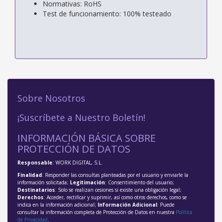
Normativas: RoHS
Test de funcionamiento: 100% testeado
Sobre Nosotros
¡Suscríbete a Nuestro Boletín!
INFORMACIÓN BÁSICA SOBRE
PROTECCIÓN DE DATOS
Responsable
: WORK DIGITAL, S.L.
Finalidad
: Responder las consultas planteadas por el usuario y enviarle la
información solicitada;
Legitimación
: Consentimiento del usuario;
Destinatarios
: Solo se realizan cesiones si existe una obligación legal;
Derechos
: Acceder, rectificar y suprimir, así como otros derechos, como se
indica en la información adicional;
Información Adicional
: Puede
consultar la información completa de Protección de Datos en nuestra
Política
de Privacidad
.