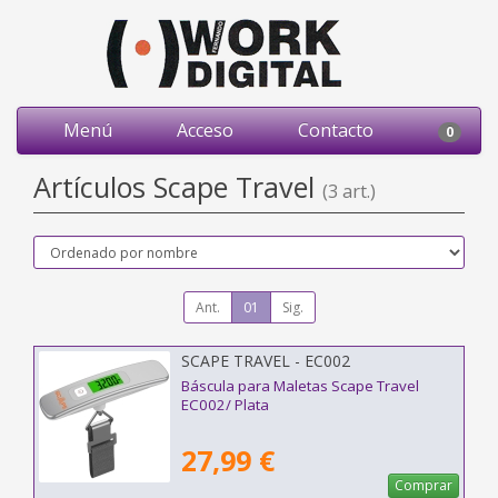
Menú
Acceso
Contacto
0
Artículos Scape Travel
(3 art.)
Ant.
01
Sig.
SCAPE TRAVEL - EC002
Báscula para Maletas Scape Travel
EC002/ Plata
27,99 €
Comprar