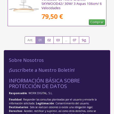
SKYWOOD42/ 30W/ 3 Aspas 106cm/ 6
Velocidades
79,50 €
Comprar
Ant.
01
02
03
...
07
Sig.
Sobre Nosotros
¡Suscríbete a Nuestro Boletín!
INFORMACIÓN BÁSICA SOBRE
PROTECCIÓN DE DATOS
Responsable
: WORK DIGITAL, S.L.
Finalidad
: Responder las consultas planteadas por el usuario y enviarle la
información solicitada;
Legitimación
: Consentimiento del usuario;
Destinatarios
: Solo se realizan cesiones si existe una obligación legal;
Derechos
: Acceder, rectificar y suprimir, así como otros derechos, como se