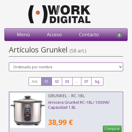
Menú
Acceso
Contacto
0
Artículos Grunkel
(58 art.)
Ant.
01
02
03
...
07
Sig.
GRUNKEL - RC-18L
Arrocera Grunkel RC-18L/ 1000W/
Capacidad 1.8L
38,99 €
Comprar