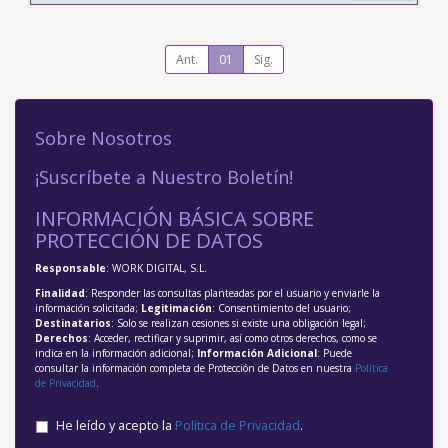
Ant.
01
Sig.
Sobre Nosotros
¡Suscríbete a Nuestro Boletín!
INFORMACIÓN BÁSICA SOBRE
PROTECCIÓN DE DATOS
Responsable
: WORK DIGITAL, S.L.
Finalidad
: Responder las consultas planteadas por el usuario y enviarle la
información solicitada;
Legitimación
: Consentimiento del usuario;
Destinatarios
: Solo se realizan cesiones si existe una obligación legal;
Derechos
: Acceder, rectificar y suprimir, así como otros derechos, como se
indica en la información adicional;
Información Adicional
: Puede
consultar la información completa de Protección de Datos en nuestra
Política
de Privacidad
.
He leído y acepto la
Política de Privacidad
.