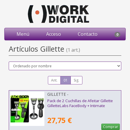
Menú
Acceso
Contacto
0
Artículos Gillette
(1 art.)
Ant.
01
Sig.
GILLETTE -
Pack de 2 Cuchillas de Afeitar Gillette
GilletteLabs FaceBody + Intimate
27,75 €
Comprar