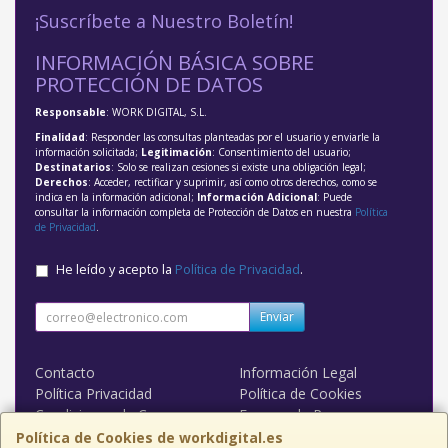
¡Suscríbete a Nuestro Boletín!
INFORMACIÓN BÁSICA SOBRE
PROTECCIÓN DE DATOS
Responsable
: WORK DIGITAL, S.L.
Finalidad
: Responder las consultas planteadas por el usuario y enviarle la
información solicitada;
Legitimación
: Consentimiento del usuario;
Destinatarios
: Solo se realizan cesiones si existe una obligación legal;
Derechos
: Acceder, rectificar y suprimir, así como otros derechos, como se
indica en la información adicional;
Información Adicional
: Puede
consultar la información completa de Protección de Datos en nuestra
Política
de Privacidad
.
He leído y acepto la
Política de Privacidad
.
Enviar
Contacto
Información Legal
Política Privacidad
Política de Cookies
Condiciones de Compra
Formas de Pago
WORK DIGITAL
Política de Cookies de workdigital.es