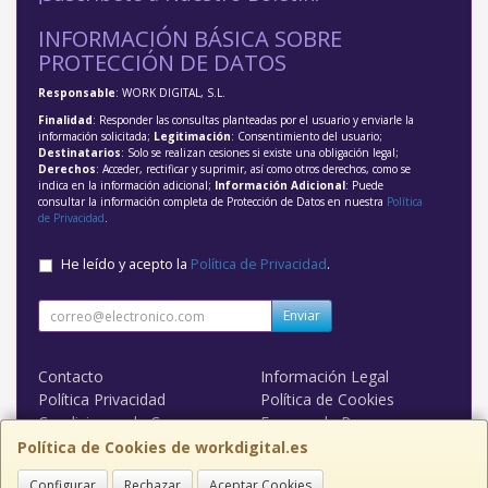
INFORMACIÓN BÁSICA SOBRE
PROTECCIÓN DE DATOS
Responsable
: WORK DIGITAL, S.L.
Finalidad
: Responder las consultas planteadas por el usuario y enviarle la
información solicitada;
Legitimación
: Consentimiento del usuario;
Destinatarios
: Solo se realizan cesiones si existe una obligación legal;
Derechos
: Acceder, rectificar y suprimir, así como otros derechos, como se
indica en la información adicional;
Información Adicional
: Puede
consultar la información completa de Protección de Datos en nuestra
Política
de Privacidad
.
He leído y acepto la
Política de Privacidad
.
Enviar
Contacto
Información Legal
Política Privacidad
Política de Cookies
Condiciones de Compra
Formas de Pago
WORK DIGITAL
Política de Cookies de workdigital.es
Configurar
Rechazar
Aceptar Cookies