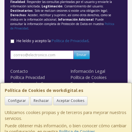
Finalidad
: Responder las consultas planteadas por el usuario y enviarle la
información solicitada;
Legitimación
: Consentimiento del usuario;
Destinatarios
: Solo se realizan cesiones si existe una obligación legal;
Derechos
: Acceder, rectificar y suprimir, así como otros derechos, como se
indica en la información adicional;
Información Adicional
: Puede
consultar la información completa de Protección de Datos en nuestra
Política
de Privacidad
.
He leído y acepto la
Política de Privacidad
.
Enviar
Contacto
Información Legal
Política Privacidad
Política de Cookies
Condiciones de Compra
Formas de Pago
WORK DIGITAL
Política de Cookies de workdigital.es
Configurar
Rechazar
Aceptar Cookies
Contacto
admin@workdigital.es
Utilizamos cookies propias y de terceros para mejorar nuestros
servicios.
Puede obtener más información, o bien conocer cómo cambiar
la configuración, en nuestra
Política de Cookies
.