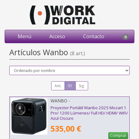
Menú
Acceso
Contacto
0
Artículos Wanbo
(8 art.)
Ant.
01
Sig.
WANBO -
Proyector Portátil Wanbo 2025 Mozart 1
Pro/ 1200 Lúmenes/ Full HD/ HDMI/ WiFi/
Azul Oscuro
535,00 €
Comprar