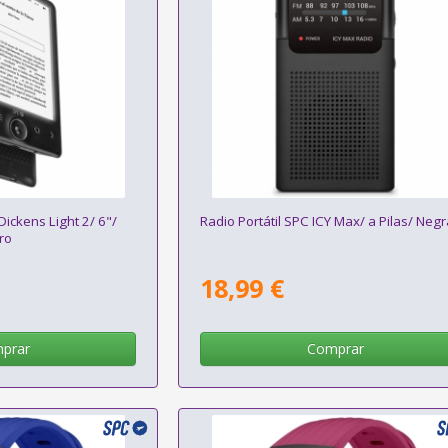
Dickens Light 2/ 6"/
Radio Portátil SPC ICY Max/ a Pilas/ Neg
ro
18,99 €
prar
Comprar