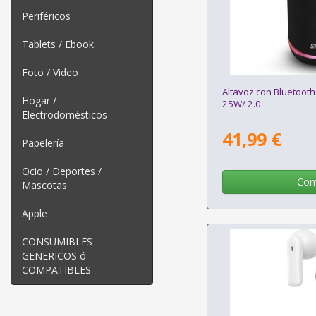
Periféricos
Tablets / Ebook
Foto / Video
Altavoz con Bluetooth
Hogar /
25W/ 2.0
Electrodomésticos
41,99 €
Papelería
Ocio / Deportes /
Com
Mascotas
Apple
CONSUMIBLES
GENERICOS ó
COMPATIBLES