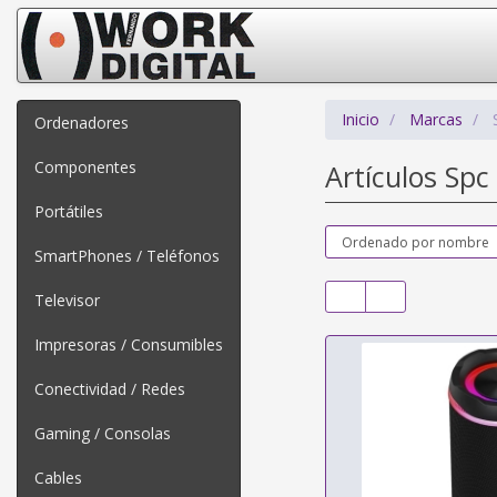
Inicio
Marcas
Ordenadores
Componentes
Artículos Spc
Portátiles
SmartPhones / Teléfonos
Televisor
Impresoras / Consumibles
Conectividad / Redes
Gaming / Consolas
Cables