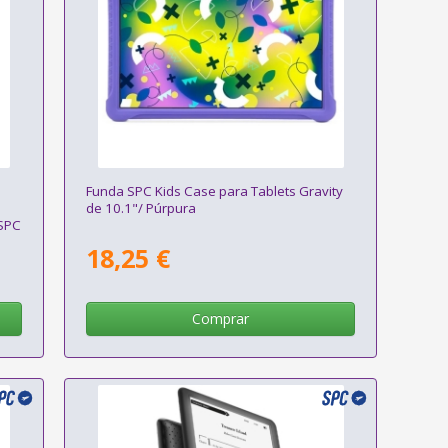
e
Funda SPC Kids Case para Tablets Gravity
de 10.1"/ Púrpura
 SPC
18,25 €
Comprar