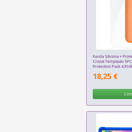
Funda Silicona + Prote
Cristal Templado S
Protection Pack 4354
SPC Wuum One/ Nar
18,25 €
Com