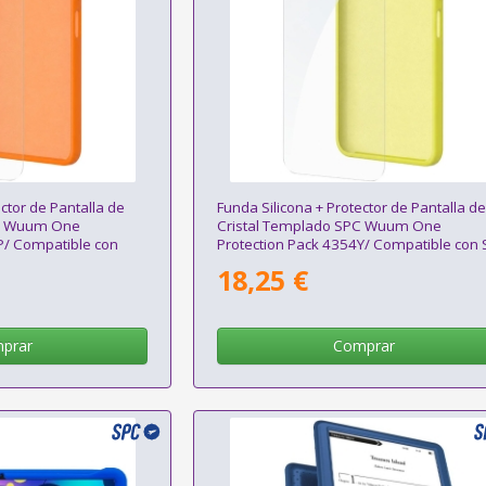
ctor de Pantalla de
Funda Silicona + Protector de Pantalla d
PC Wuum One
Cristal Templado SPC Wuum One
P/ Compatible con
Protection Pack 4354Y/ Compatible con
anja
Wuum One/ Amarilla
18,25 €
prar
Comprar