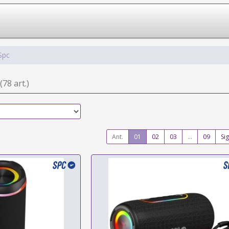
Spc
(78 art.)
Ant.
01
02
03
...
09
Sig