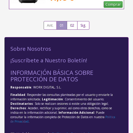
Comprar
Ant.
01
02
Sig.
Sobre Nosotros
¡Suscríbete a Nuestro Boletín!
INFORMACIÓN BÁSICA SOBRE
PROTECCIÓN DE DATOS
Responsable
: WORK DIGITAL, S.L.
Finalidad
: Responder las consultas planteadas por el usuario y enviarle la
información solicitada;
Legitimación
: Consentimiento del usuario;
Destinatarios
: Solo se realizan cesiones si existe una obligación legal;
Derechos
: Acceder, rectificar y suprimir, así como otros derechos, como se
indica en la información adicional;
Información Adicional
: Puede
consultar la información completa de Protección de Datos en nuestra
Política
de Privacidad
.