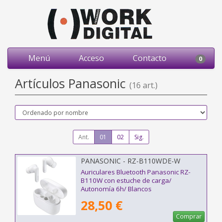
Menú
Acceso
Contacto
0
Artículos Panasonic
(16 art.)
Ant.
01
02
Sig.
PANASONIC - RZ-B110WDE-W
Auriculares Bluetooth Panasonic RZ-
B110W con estuche de carga/
Autonomía 6h/ Blancos
28,50 €
Comprar