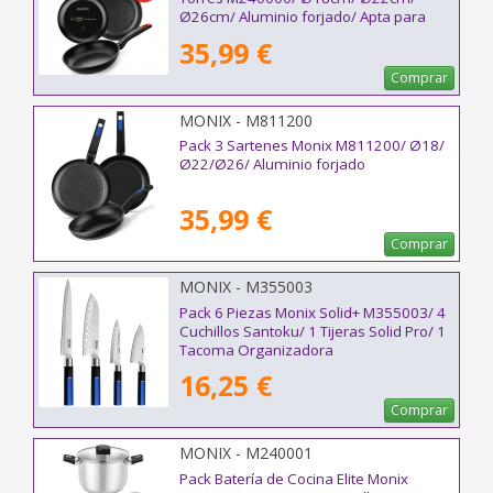
Ø26cm/ Aluminio forjado/ Apta para
Inducción
35,99 €
Comprar
MONIX - M811200
Pack 3 Sartenes Monix M811200/ Ø18/
Ø22/Ø26/ Aluminio forjado
35,99 €
Comprar
MONIX - M355003
Pack 6 Piezas Monix Solid+ M355003/ 4
Cuchillos Santoku/ 1 Tijeras Solid Pro/ 1
Tacoma Organizadora
16,25 €
Comprar
MONIX - M240001
Pack Batería de Cocina Elite Monix