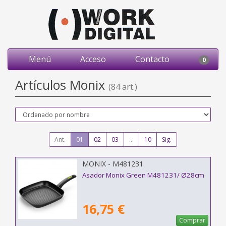
Menú
Acceso
Contacto
0
Artículos Monix
(84 art.)
Ant.
01
02
03
...
10
Sig.
MONIX - M481231
Asador Monix Green M481231/ Ø28cm
16,75 €
Comprar