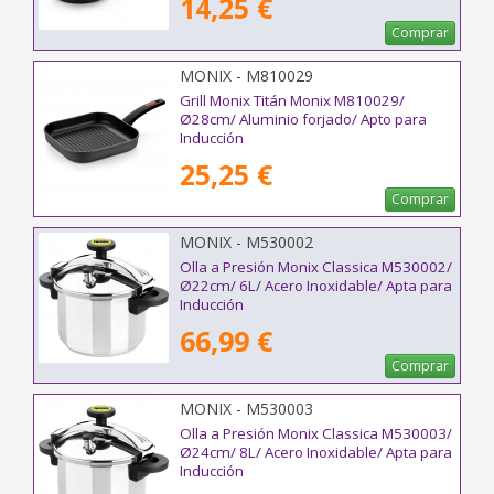
14,25 €
Comprar
MONIX - M810029
Grill Monix Titán Monix M810029/
Ø28cm/ Aluminio forjado/ Apto para
Inducción
25,25 €
Comprar
MONIX - M530002
Olla a Presión Monix Classica M530002/
Ø22cm/ 6L/ Acero Inoxidable/ Apta para
Inducción
66,99 €
Comprar
MONIX - M530003
Olla a Presión Monix Classica M530003/
Ø24cm/ 8L/ Acero Inoxidable/ Apta para
Inducción