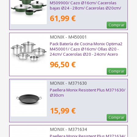
M509900/ Cazo Ø16cm/ Cacerolas
bajas Ø24 - 28cm/ Cacerolas Ø20cm/
Acero Inoxidable/ Apta para Inducción
61,99 €
Comprar
MONIX - M450001
Pack Batería de Cocina Monix Optima2
M450001/ Cazo Ø16cm/ Ollas Ø20 -
24cm/ Cacerolas Ø20 - 24cm/ Acero
Inoxidable/ Apta para Inducción
96,50 €
Comprar
MONIX - M371630
Paellera Monix Resistent Plus M371630/
Ø30cm
15,99 €
Comprar
MONIX - M371634
Paellera Monix Resistent Plus M371634/