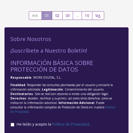
Ant.
01
02
03
...
10
Sig.
Sobre Nosotros
¡Suscríbete a Nuestro Boletín!
INFORMACIÓN BÁSICA SOBRE
PROTECCIÓN DE DATOS
Responsable
: WORK DIGITAL, S.L.
Finalidad
: Responder las consultas planteadas por el usuario y enviarle la
información solicitada;
Legitimación
: Consentimiento del usuario;
Destinatarios
: Solo se realizan cesiones si existe una obligación legal;
Derechos
: Acceder, rectificar y suprimir, así como otros derechos, como se
indica en la información adicional;
Información Adicional
: Puede
consultar la información completa de Protección de Datos en nuestra
Política
de Privacidad
.
He leído y acepto la
Política de Privacidad
.