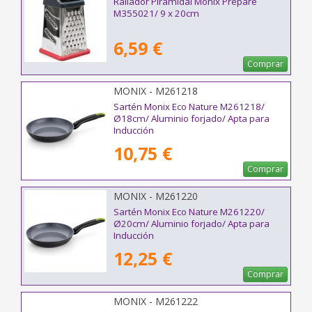
Rallador Piramidal Monix Prepare
M355021/ 9 x 20cm
6,59 €
Comprar
MONIX - M261218
Sartén Monix Eco Nature M261218/
Ø18cm/ Aluminio forjado/ Apta para
Inducción
10,75 €
Comprar
MONIX - M261220
Sartén Monix Eco Nature M261220/
Ø20cm/ Aluminio forjado/ Apta para
Inducción
12,25 €
Comprar
MONIX - M261222