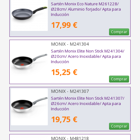
Sartén Monix Eco Nature M261228/
Ø28cm/ Aluminio forjado/ Apta para
Inducción
17,99 €
Comprar
MONIX - M241304
Sartén Monix Elite Non Stick M241304/
Ø20cm/ Acero Inoxidable/ Apta para
Inducción
15,25 €
Comprar
MONIX - M241307
Sartén Monix Elite Non Stick M241307/
Ø26cm/ Acero Inoxidable/ Apta para
Inducción
19,75 €
Comprar
MONIX - M481218