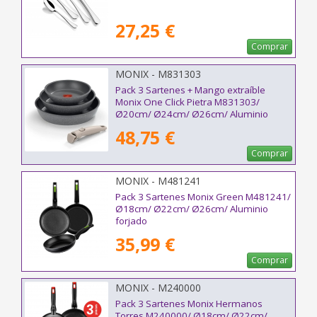
27,25 €
Comprar
MONIX - M831303
Pack 3 Sartenes + Mango extraíble
Monix One Click Pietra M831303/
Ø20cm/ Ø24cm/ Ø26cm/ Aluminio
forjado/ Apta para Inducción
48,75 €
Comprar
MONIX - M481241
Pack 3 Sartenes Monix Green M481241/
Ø18cm/ Ø22cm/ Ø26cm/ Aluminio
forjado
35,99 €
Comprar
MONIX - M240000
Pack 3 Sartenes Monix Hermanos
Torres M240000/ Ø18cm/ Ø22cm/