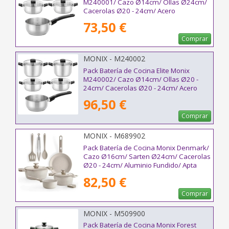
M240001/ Cazo Ø14cm/ Ollas Ø24cm/
Cacerolas Ø20 - 24cm/ Acero
Inoxidable/ Apta para Inducción
73,50 €
Comprar
MONIX - M240002
Pack Batería de Cocina Elite Monix
M240002/ Cazo Ø14cm/ Ollas Ø20 -
24cm/ Cacerolas Ø20 - 24cm/ Acero
Inoxidable/ Apta para Inducción
96,50 €
Comprar
MONIX - M689902
Pack Batería de Cocina Monix Denmark/
Cazo Ø16cm/ Sarten Ø24cm/ Cacerolas
Ø20 - 24cm/ Aluminio Fundido/ Apta
para Inducción
82,50 €
Comprar
MONIX - M509900
Pack Batería de Cocina Monix Forest