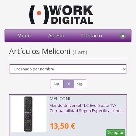
Menú
Acceso
Contacto
0
Artículos Meliconi
(1 art.)
Ant.
01
Sig.
MELICONI -
Mando Universal TLC Evo 6 pata TV/
Compatibilidad Segun Especificaicones
13,50 €
Comprar