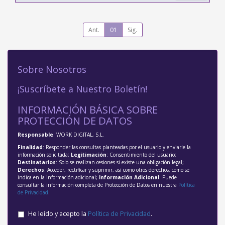
Ant.
01
Sig.
Sobre Nosotros
¡Suscríbete a Nuestro Boletín!
INFORMACIÓN BÁSICA SOBRE
PROTECCIÓN DE DATOS
Responsable
: WORK DIGITAL, S.L.
Finalidad
: Responder las consultas planteadas por el usuario y enviarle la
información solicitada;
Legitimación
: Consentimiento del usuario;
Destinatarios
: Solo se realizan cesiones si existe una obligación legal;
Derechos
: Acceder, rectificar y suprimir, así como otros derechos, como se
indica en la información adicional;
Información Adicional
: Puede
consultar la información completa de Protección de Datos en nuestra
Política
de Privacidad
.
He leído y acepto la
Política de Privacidad
.