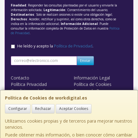
Finalidad
: Responder las consultas planteadas por el usuario y enviarle la
información solicitada;
Legitimación
: Consentimiento del usuario;
Destinatarios
: Solo se realizan cesiones si existe una obligación legal;
Derechos
: Acceder, rectificar y suprimir, así como otros derechos, como se
indica en la información adicional;
Información Adicional
: Puede
consultar la información completa de Protección de Datos en nuestra
Política
de Privacidad
.
He leído y acepto la
Política de Privacidad
.
Enviar
Contacto
Información Legal
Política Privacidad
Política de Cookies
Condiciones de Compra
Formas de Pago
WORK DIGITAL
Política de Cookies de workdigital.es
Configurar
Rechazar
Aceptar Cookies
Contacto
admin@workdigital.es
Utilizamos cookies propias y de terceros para mejorar nuestros
servicios.
Puede obtener más información, o bien conocer cómo cambiar