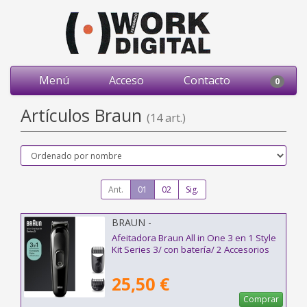
Menú
Acceso
Contacto
0
Artículos Braun
(14 art.)
Ant.
01
02
Sig.
BRAUN -
Afeitadora Braun All in One 3 en 1 Style
Kit Series 3/ con batería/ 2 Accesorios
25,50 €
Comprar