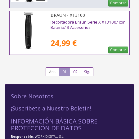
Comprar
BRAUN - XT3100
Recortadora Braun Serie X XT3100/ con
Batería/ 3 Accesorios
24,99 €
Comprar
Ant.
01
02
Sig.
Sobre Nosotros
¡Suscríbete a Nuestro Boletín!
INFORMACIÓN BÁSICA SOBRE
PROTECCIÓN DE DATOS
Responsable
: WORK DIGITAL, S.L.