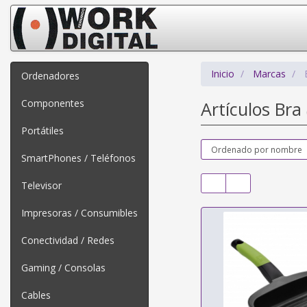
Inicio
Marcas
Ordenadores
Componentes
Artículos Bra
Portátiles
SmartPhones / Teléfonos
Televisor
Impresoras / Consumibles
Conectividad / Redes
Gaming / Consolas
Cables