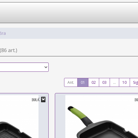
Bra
(86 art.)
Ant.
01
02
03
...
10
Sig