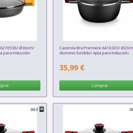
nt A270536/ Ø36cm/
Cacerola Bra Premiere A410320/ Ø20c
a para Inducción
Aluminio fundido/ Apta para Inducción
35,99 €
prar
Comprar