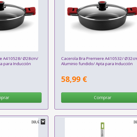
re A410528/ Ø28cm/
Cacerola Bra Premiere A410532/ Ø32c
a para Inducción
Aluminio fundido/ Apta para Inducción
58,99 €
prar
Comprar