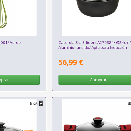
97001/ Verde
Cacerola Bra Efficient A270324/ Ø24cm
Aluminio fundido/ Apta para Inducción
56,99 €
prar
Comprar