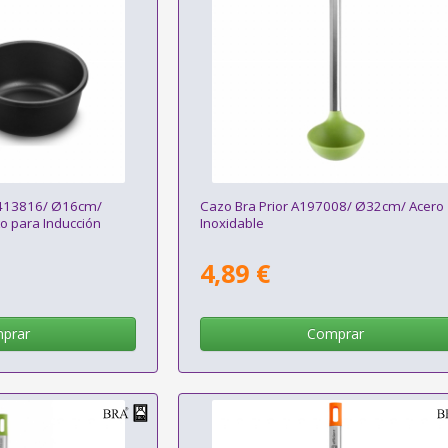
A413816/ Ø16cm/
Cazo Bra Prior A197008/ Ø32cm/ Acero
o para Inducción
Inoxidable
4,89 €
prar
Comprar