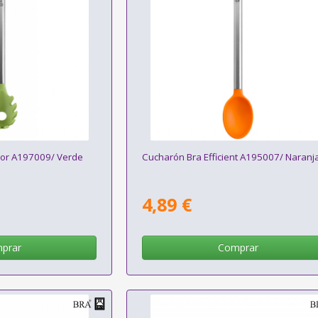
ior A197009/ Verde
Cucharón Bra Efficient A195007/ Naranj
4,89 €
prar
Comprar