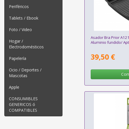
Periféricos
Tablets / Ebook
Foto / Video
Asador Bra Prior A1
Hogar /
Aluminio fundido/ Apt
Electrodomésticos
39,50 €
Papelería
Ocio / Deportes /
Com
Mascotas
Apple
CONSUMIBLES
GENERICOS ó
COMPATIBLES