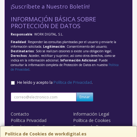
¡Suscríbete a Nuestro Boletín!
INFORMACIÓN BÁSICA SOBRE
PROTECCIÓN DE DATOS
Responsable
: WORK DIGITAL, S.L.
Finalidad
: Responder las consultas planteadas por el usuario y enviarle la
información solicitada;
Legitimación
: Consentimiento del usuario;
Destinatarios
: Solo se realizan cesiones si existe una obligación legal;
Derechos
: Acceder, rectificar y suprimir, así como otros derechos, como se
indica en la información adicional;
Información Adicional
: Puede
consultar la información completa de Protección de Datos en nuestra
Política
de Privacidad
.
He leído y acepto la
Política de Privacidad
.
Enviar
Contacto
Información Legal
Política Privacidad
Política de Cookies
Condiciones de Compra
Formas de Pago
WORK DIGITAL
Política de Cookies de workdigital.es