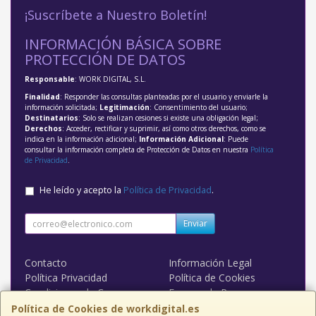
¡Suscríbete a Nuestro Boletín!
INFORMACIÓN BÁSICA SOBRE
PROTECCIÓN DE DATOS
Responsable
: WORK DIGITAL, S.L.
Finalidad
: Responder las consultas planteadas por el usuario y enviarle la
información solicitada;
Legitimación
: Consentimiento del usuario;
Destinatarios
: Solo se realizan cesiones si existe una obligación legal;
Derechos
: Acceder, rectificar y suprimir, así como otros derechos, como se
indica en la información adicional;
Información Adicional
: Puede
consultar la información completa de Protección de Datos en nuestra
Política
de Privacidad
.
He leído y acepto la
Política de Privacidad
.
Enviar
Contacto
Información Legal
Política Privacidad
Política de Cookies
Condiciones de Compra
Formas de Pago
WORK DIGITAL
Política de Cookies de workdigital.es