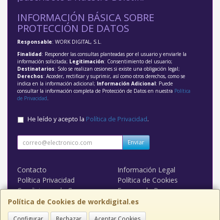
INFORMACIÓN BÁSICA SOBRE
PROTECCIÓN DE DATOS
Responsable
: WORK DIGITAL, S.L.
Finalidad
: Responder las consultas planteadas por el usuario y enviarle la
información solicitada;
Legitimación
: Consentimiento del usuario;
Destinatarios
: Solo se realizan cesiones si existe una obligación legal;
Derechos
: Acceder, rectificar y suprimir, así como otros derechos, como se
indica en la información adicional;
Información Adicional
: Puede
consultar la información completa de Protección de Datos en nuestra
Política
de Privacidad
.
He leído y acepto la
Política de Privacidad
.
Enviar
Contacto
Información Legal
Política Privacidad
Política de Cookies
Condiciones de Compra
Formas de Pago
WORK DIGITAL
Política de Cookies de workdigital.es
Configurar
Rechazar
Aceptar Cookies