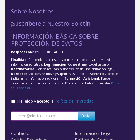
Sobre Nosotros
¡Suscríbete a Nuestro Boletín!
INFORMACIÓN BÁSICA SOBRE
PROTECCIÓN DE DATOS
Responsable
: WORK DIGITAL, S.L.
Finalidad
: Responder las consultas planteadas por el usuario y enviarle la
información solicitada;
Legitimación
: Consentimiento del usuario;
Destinatarios
: Solo se realizan cesiones si existe una obligación legal;
Derechos
: Acceder, rectificar y suprimir, así como otros derechos, como se
indica en la información adicional;
Información Adicional
: Puede
consultar la información completa de Protección de Datos en nuestra
Política
de Privacidad
.
He leído y acepto la
Política de Privacidad
.
Enviar
Contacto
Información Legal
Política Privacidad
Política de Cookies