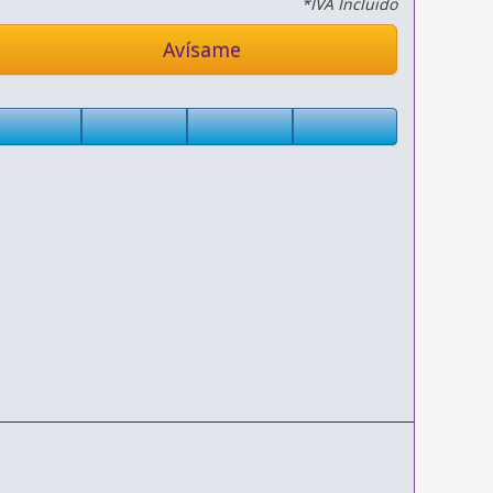
*IVA Incluido
Avísame