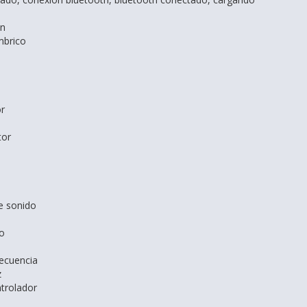
ón
mbrico
r
tor
e sonido
o
ecuencia
z
trolador