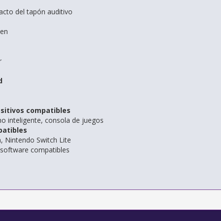
acto del tapón auditivo
men
r
d
ositivos compatibles
no inteligente, consola de juegos
atibles
, Nintendo Switch Lite
 software compatibles