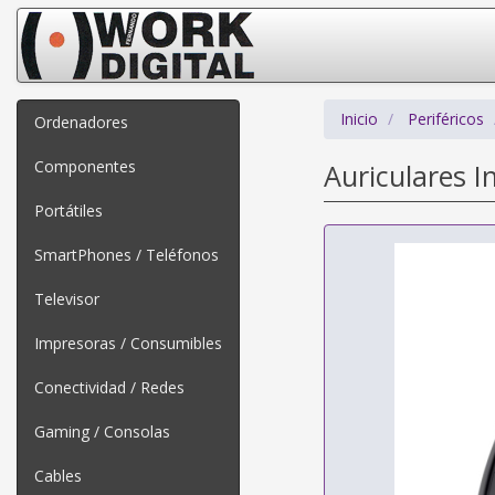
Inicio
Periféricos
Ordenadores
Componentes
Auriculares I
Portátiles
SmartPhones / Teléfonos
Televisor
Impresoras / Consumibles
Conectividad / Redes
Gaming / Consolas
Cables