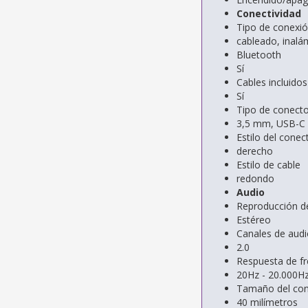
Conectividad
Tipo de conexi
cableado, inalá
Bluetooth
Sí
Cables incluidos
Sí
Tipo de conecto
3,5 mm, USB-C
Estilo del conec
derecho
Estilo de cable
redondo
Audio
Reproducción d
Estéreo
Canales de audi
2.0
Respuesta de fr
20Hz - 20.000H
Tamaño del con
40 milímetros