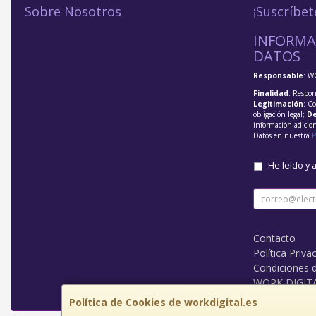
Sobre Nosotros
¡Suscríbet
INFORMA
DATOS
Responsable
: W
Finalidad
: Respon
Legitimación
: C
obligación legal;
De
información adicio
Datos en nuestra
P
He leído y 
Contacto
Política Priva
Condiciones 
WORK DIGIT
Política de Cookies de workdigital.es