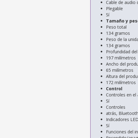
Cable de audio 
Plegable
Sí
Tamaño y pes
Peso total
134 gramos
Peso de la unida
134 gramos
Profundidad del
197 milímetros
Ancho del produ
65 milímetros
Altura del produ
172 milímetros
Control
Controles en el 
Sí
Controles
atrás, Bluetoot
Indicadores LE
Sí
Funciones del i
Encendido/apag