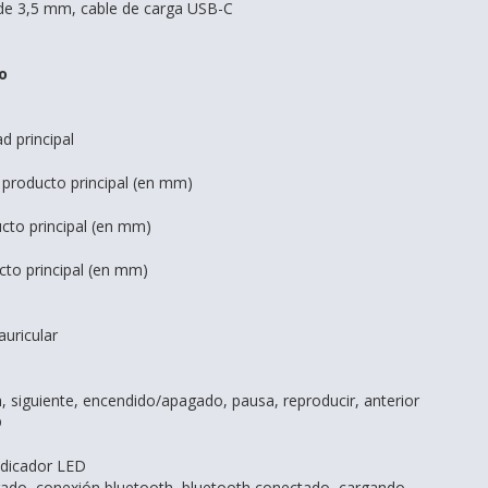
de 3,5 mm, cable de carga USB-C
o
d principal
 producto principal (en mm)
cto principal (en mm)
cto principal (en mm)
auricular
h, siguiente, encendido/apagado, pausa, reproducir, anterior
D
ndicador LED
ado, conexión bluetooth, bluetooth conectado, cargando