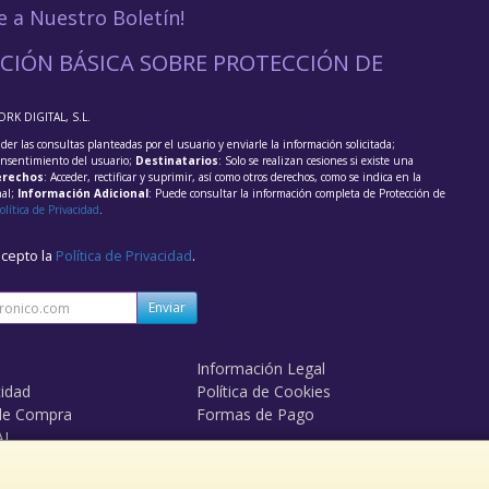
e a Nuestro Boletín!
CIÓN BÁSICA SOBRE PROTECCIÓN DE
ORK DIGITAL, S.L.
der las consultas planteadas por el usuario y enviarle la información solicitada;
onsentimiento del usuario;
Destinatarios
: Solo se realizan cesiones si existe una
rechos
: Acceder, rectificar y suprimir, así como otros derechos, como se indica en la
nal;
Información Adicional
: Puede consultar la información completa de Protección de
olítica de Privacidad
.
acepto la
Política de Privacidad
.
Enviar
Información Legal
cidad
Política de Cookies
de Compra
Formas de Pago
AL