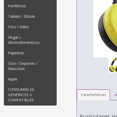
Periféricos
Tablets / Ebook
Foto / Video
Hogar /
Electrodomésticos
Papelería
Ocio / Deportes /
Mascotas
Apple
CONSUMIBLES
GENERICOS ó
Características
I
COMPATIBLES
Auriculares i