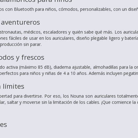
cos con Bluetooth para niños, cómodos, personalizables, con un diseñ
 aventureros
astronautas, médicos, escaladores y quién sabe qué más. Los auricu
es fáciles de usar en los auriculares, diseño plegable ligero y baterí
producción sin parar.
dos y frescos
ido activa (máximo 85 dB), diadema ajustable, almohadillas para la o
perfectos para niños y niñas de 4 a 10 años. Además incluyen pegatin
n límites
ibertad para divertirse. Por eso, los Nouna son auriculares totalme
ar, saltar y moverse sin la limitación de los cables. ¡Que comience la 
nes