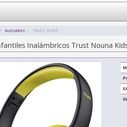
Auriculares
TRUST 25405
nfantiles Inalámbricos Trust Nouna Ki
M
P
E
Di