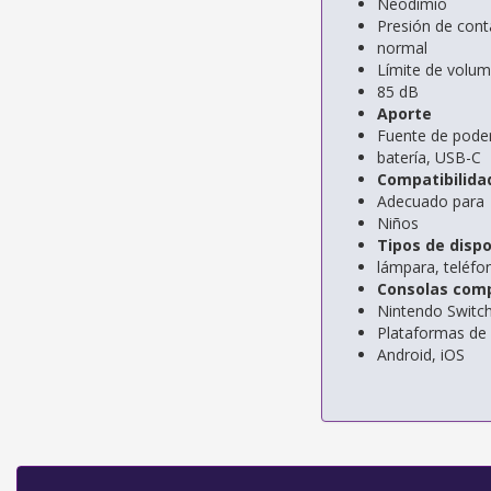
Neodimio
Presión de cont
normal
Límite de volu
85 dB
Aporte
Fuente de pode
batería, USB-C
Compatibilida
Adecuado para
Niños
Tipos de disp
lámpara, teléfo
Consolas comp
Nintendo Switch
Plataformas de
Android, iOS