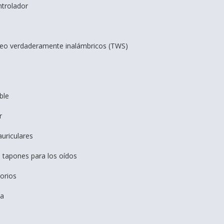
ntrolador
reo verdaderamente inalámbricos (TWS)
ble
r
auriculares
 tapones para los oídos
torios
da