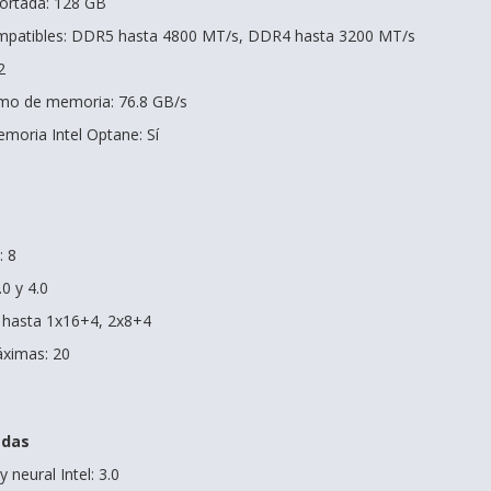
rtada: 128 GB
mpatibles: DDR5 hasta 4800 MT/s, DDR4 hasta 3200 MT/s
2
mo de memoria: 76.8 GB/s
moria Intel Optane: Sí
: 8
0 y 4.0
: hasta 1x16+4, 2x8+4
áximas: 20
adas
 neural Intel: 3.0