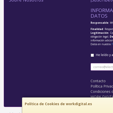
INFORMA
DATOS
Responsable
: W
Finalidad
: Respon
Legitimación
: C
obligación legal;
De
información adicio
Datos en nuestra
P
He leído y 
Contacto
Política Priva
Condiciones 
WORK DIGIT
Política de Cookies de workdigital.es