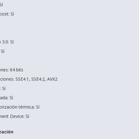
Sí
ost: Sí
3.0: Sí
 Sí
nes: 64 bits
cciones: SSE4.1, SSE4.2, AVX2
 Sí
ada: Sí
rización térmica: Sí
ent Device: Sí
zación