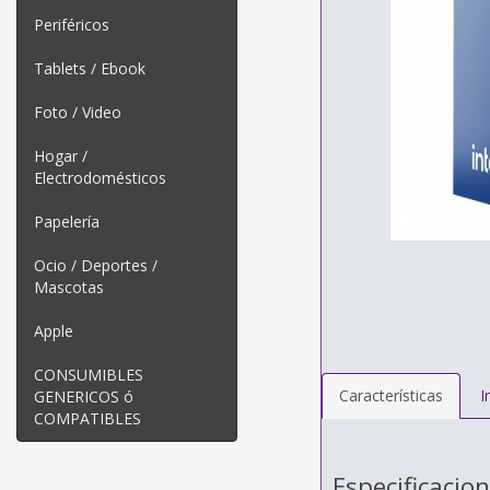
Periféricos
Tablets / Ebook
Foto / Video
Hogar /
Electrodomésticos
Papelería
Ocio / Deportes /
Mascotas
Apple
CONSUMIBLES
Características
I
GENERICOS ó
COMPATIBLES
Especificacio