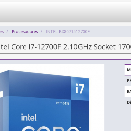
es
Procesadores
INTEL BX8071512700F
ntel Core i7-12700F 2.10GHz Socket 170
M
P
E
Di