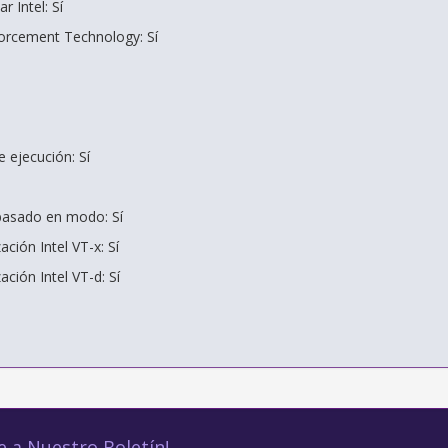
r Intel: Sí
forcement Technology: Sí
e ejecución: Sí
basado en modo: Sí
ación Intel VT-x: Sí
ación Intel VT-d: Sí
e a Nuestro Boletín!