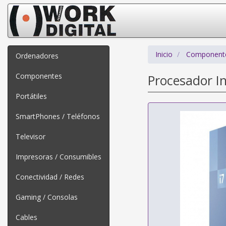
Inicio
Component
Ordenadores
Componentes
Procesador I
Portátiles
SmartPhones / Teléfonos
Televisor
Impresoras / Consumibles
Conectividad / Redes
Gaming / Consolas
Cables