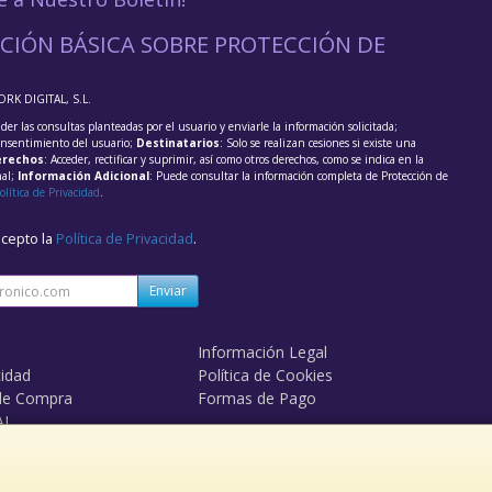
CIÓN BÁSICA SOBRE PROTECCIÓN DE
ORK DIGITAL, S.L.
der las consultas planteadas por el usuario y enviarle la información solicitada;
onsentimiento del usuario;
Destinatarios
: Solo se realizan cesiones si existe una
rechos
: Acceder, rectificar y suprimir, así como otros derechos, como se indica en la
nal;
Información Adicional
: Puede consultar la información completa de Protección de
olítica de Privacidad
.
acepto la
Política de Privacidad
.
Enviar
Información Legal
cidad
Política de Cookies
de Compra
Formas de Pago
AL