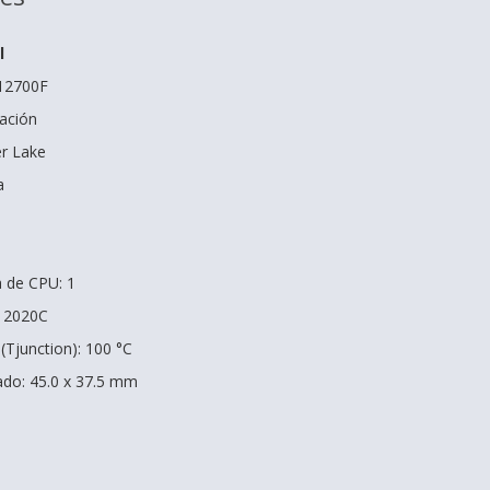
l
-12700F
ación
er Lake
a
 de CPU: 1
G 2020C
Tjunction): 100 °C
do: 45.0 x 37.5 mm