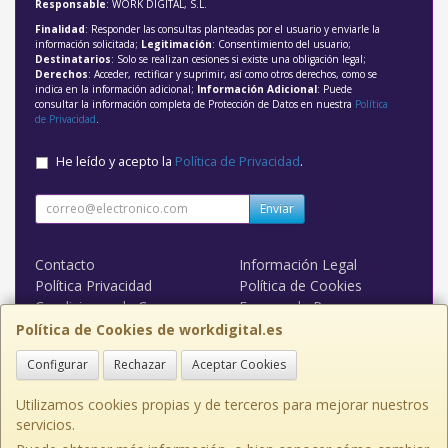
Responsable
: WORK DIGITAL, S.L.
Finalidad
: Responder las consultas planteadas por el usuario y enviarle la
información solicitada;
Legitimación
: Consentimiento del usuario;
Destinatarios
: Solo se realizan cesiones si existe una obligación legal;
Derechos
: Acceder, rectificar y suprimir, así como otros derechos, como se
indica en la información adicional;
Información Adicional
: Puede
consultar la información completa de Protección de Datos en nuestra
Política
de Privacidad
.
He leído y acepto la
Política de Privacidad
.
Enviar
Contacto
Información Legal
Política Privacidad
Política de Cookies
Condiciones de Compra
Formas de Pago
WORK DIGITAL
Política de Cookies de workdigital.es
Configurar
Rechazar
Aceptar Cookies
Contacto
admin@workdigital.es
Utilizamos cookies propias y de terceros para mejorar nuestros
servicios.