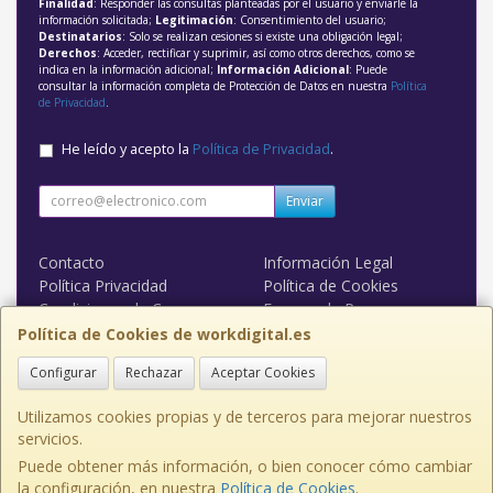
Finalidad
: Responder las consultas planteadas por el usuario y enviarle la
información solicitada;
Legitimación
: Consentimiento del usuario;
Destinatarios
: Solo se realizan cesiones si existe una obligación legal;
Derechos
: Acceder, rectificar y suprimir, así como otros derechos, como se
indica en la información adicional;
Información Adicional
: Puede
consultar la información completa de Protección de Datos en nuestra
Política
de Privacidad
.
He leído y acepto la
Política de Privacidad
.
Enviar
Contacto
Información Legal
Política Privacidad
Política de Cookies
Condiciones de Compra
Formas de Pago
WORK DIGITAL
Política de Cookies de workdigital.es
Configurar
Rechazar
Aceptar Cookies
Contacto
admin@workdigital.es
Utilizamos cookies propias y de terceros para mejorar nuestros
servicios.
Puede obtener más información, o bien conocer cómo cambiar
la configuración, en nuestra
Política de Cookies
.