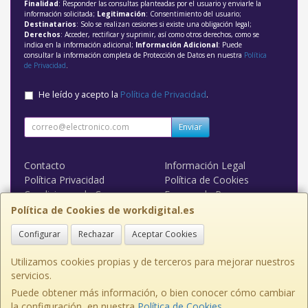
Finalidad
: Responder las consultas planteadas por el usuario y enviarle la
información solicitada;
Legitimación
: Consentimiento del usuario;
Destinatarios
: Solo se realizan cesiones si existe una obligación legal;
Derechos
: Acceder, rectificar y suprimir, así como otros derechos, como se
indica en la información adicional;
Información Adicional
: Puede
consultar la información completa de Protección de Datos en nuestra
Política
de Privacidad
.
He leído y acepto la
Política de Privacidad
.
Enviar
Contacto
Información Legal
Política Privacidad
Política de Cookies
Condiciones de Compra
Formas de Pago
WORK DIGITAL
Política de Cookies de workdigital.es
Configurar
Rechazar
Aceptar Cookies
Contacto
admin@workdigital.es
Utilizamos cookies propias y de terceros para mejorar nuestros
servicios.
Puede obtener más información, o bien conocer cómo cambiar
la configuración, en nuestra
Política de Cookies
.