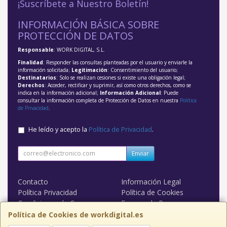
¡Suscríbete a Nuestro Boletín!
INFORMACIÓN BÁSICA SOBRE
PROTECCIÓN DE DATOS
Responsable
: WORK DIGITAL, S.L.
Finalidad
: Responder las consultas planteadas por el usuario y enviarle la
información solicitada;
Legitimación
: Consentimiento del usuario;
Destinatarios
: Solo se realizan cesiones si existe una obligación legal;
Derechos
: Acceder, rectificar y suprimir, así como otros derechos, como se
indica en la información adicional;
Información Adicional
: Puede
consultar la información completa de Protección de Datos en nuestra
Política
de Privacidad
.
He leído y acepto la
Política de Privacidad
.
Enviar
Contacto
Información Legal
Política Privacidad
Política de Cookies
Condiciones de Compra
Formas de Pago
WORK DIGITAL
Política de Cookies de workdigital.es