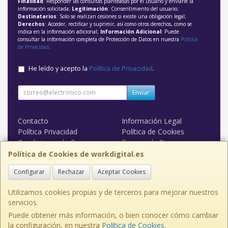
Finalidad
: Responder las consultas planteadas por el usuario y enviarle la
información solicitada;
Legitimación
: Consentimiento del usuario;
Destinatarios
: Solo se realizan cesiones si existe una obligación legal;
Derechos
: Acceder, rectificar y suprimir, así como otros derechos, como se
indica en la información adicional;
Información Adicional
: Puede
consultar la información completa de Protección de Datos en nuestra
Política
de Privacidad
.
He leído y acepto la
Política de Privacidad
.
Enviar
Contacto
Información Legal
Política Privacidad
Política de Cookies
Condiciones de Compra
Formas de Pago
WORK DIGITAL
Política de Cookies de workdigital.es
Configurar
Rechazar
Aceptar Cookies
Contacto
admin@workdigital.es
Utilizamos cookies propias y de terceros para mejorar nuestros
servicios.
Puede obtener más información, o bien conocer cómo cambiar
la configuración, en nuestra
Política de Cookies
.