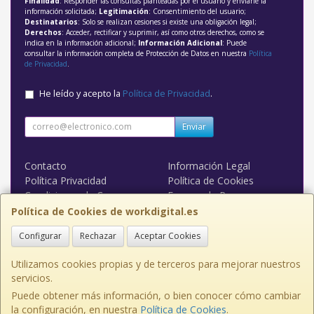
Finalidad
: Responder las consultas planteadas por el usuario y enviarle la
información solicitada;
Legitimación
: Consentimiento del usuario;
Destinatarios
: Solo se realizan cesiones si existe una obligación legal;
Derechos
: Acceder, rectificar y suprimir, así como otros derechos, como se
indica en la información adicional;
Información Adicional
: Puede
consultar la información completa de Protección de Datos en nuestra
Política
de Privacidad
.
He leído y acepto la
Política de Privacidad
.
Enviar
Contacto
Información Legal
Política Privacidad
Política de Cookies
Condiciones de Compra
Formas de Pago
WORK DIGITAL
Política de Cookies de workdigital.es
Configurar
Rechazar
Aceptar Cookies
Contacto
admin@workdigital.es
Utilizamos cookies propias y de terceros para mejorar nuestros
servicios.
Puede obtener más información, o bien conocer cómo cambiar
la configuración, en nuestra
Política de Cookies
.
, , , , España. - C.I.F.: B53146312 - Tfno: