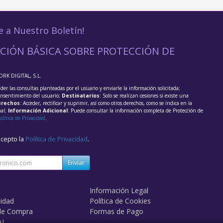
e a Nuestro Boletín!
CIÓN BÁSICA SOBRE PROTECCIÓN DE
ORK DIGITAL, S.L.
der las consultas planteadas por el usuario y enviarle la información solicitada;
onsentimiento del usuario;
Destinatarios
: Solo se realizan cesiones si existe una
rechos
: Acceder, rectificar y suprimir, así como otros derechos, como se indica en la
nal;
Información Adicional
: Puede consultar la información completa de Protección de
olítica de Privacidad
.
acepto la
Política de Privacidad
.
Enviar
Información Legal
cidad
Política de Cookies
de Compra
Formas de Pago
AL