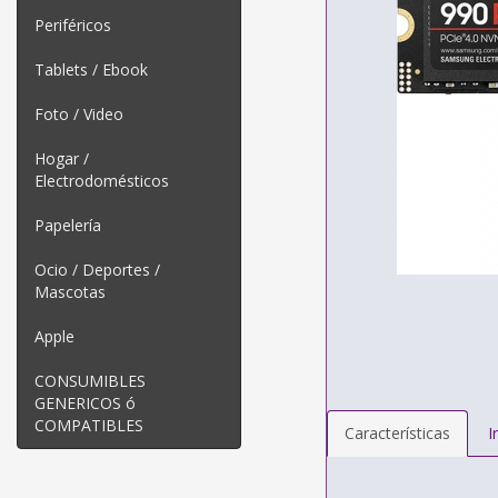
Periféricos
Tablets / Ebook
Foto / Video
Hogar /
Electrodomésticos
Papelería
Ocio / Deportes /
Mascotas
Apple
CONSUMIBLES
GENERICOS ó
COMPATIBLES
Características
I