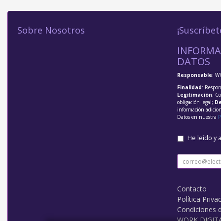
Sobre Nosotros
¡Suscríbet
INFORMA
DATOS
Responsable
: W
Finalidad
: Respon
Legitimación
: C
obligación legal;
De
información adicio
Datos en nuestra
P
He leído y 
Contacto
Política Priva
Condiciones 
WORK DIGIT