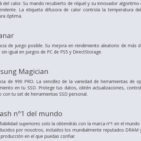
á del calor. Su mando recubierto de níquel y su innovador algoritmo
endente. La etiqueta difusora de calor controla la temperatura
ura óptima.
anar
ncia de juego posible. Su mejora en rendimiento aleatorio de más 
 sin igual en juegos de PC de PS5 y DirectStorage.
sung Magician
cia de 990 PRO. La sencillez de la variedad de herramientas de o
miento en tu SSD. Protege tus datos, obtén actualizaciones, control
o con tu set de herramientas SSD personal.
lash nº1 del mundo
fiabilidad superiores solo la obtendrás con la marca nº1 en el mun
ducidos por nosotros, incluidos los mundialmente reputados DRAM y 
e producción en el que puedas confiar.