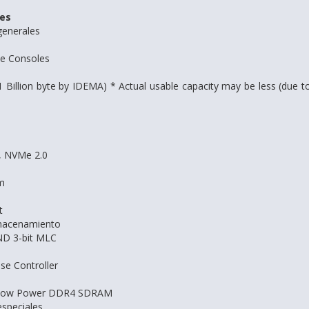
nes
generales
me Consoles
Billion byte by IDEMA) * Actual usable capacity may be less (due to 
, NVMe 2.0
m
t
macenamiento
D 3-bit MLC
se Controller
Low Power DDR4 SDRAM
especiales