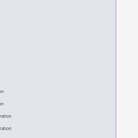
on
on
ration
ration