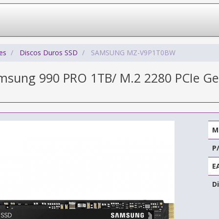
es
Discos Duros SSD
SAMSUNG MZ-V9P1T0BW
msung 990 PRO 1TB/ M.2 2280 PCIe Gen
M
P
E
Di