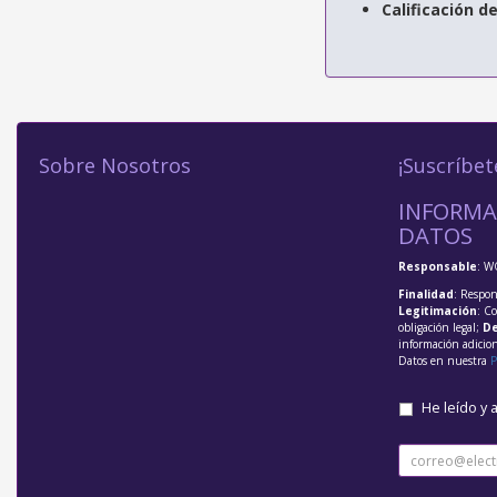
Calificación d
Sobre Nosotros
¡Suscríbet
INFORMA
DATOS
Responsable
: W
Finalidad
: Respon
Legitimación
: C
obligación legal;
De
información adicio
Datos en nuestra
P
He leído y 