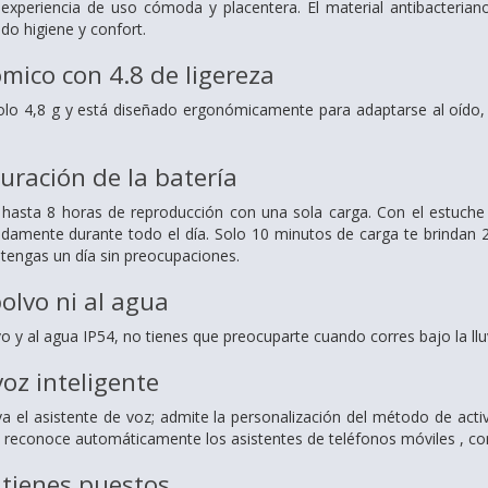
 experiencia de uso cómoda y placentera.
El material antibacteria
do higiene y confort.
mico con 4.8 de ligereza
olo 4,8 g y está diseñado
ergonómicamente para adaptarse al oído
uración de la batería
e hasta 8 horas de reproducción con una sola
carga. Con el estuche
amente durante todo el día. Solo 10 minutos de carga te brindan 2
 tengas un día sin preocupaciones.
olvo ni al agua
vo y al agua IP54, no
tienes que preocuparte cuando corres bajo
la l
voz inteligente
iva el asistente de voz;
admite la personalización del método de act
reconoce automáticamente los asistentes de teléfonos móviles , 
s tienes puestos