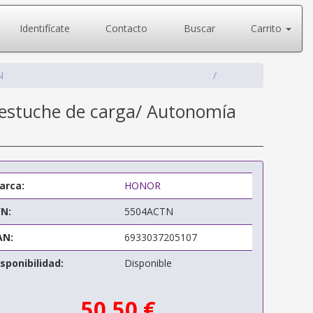
Identifícate
Contacto
Buscar
Carrito
N
 estuche de carga/ Autonomía
arca:
HONOR
/N:
5504ACTN
AN:
6933037205107
sponibilidad:
Disponible
50,50 €