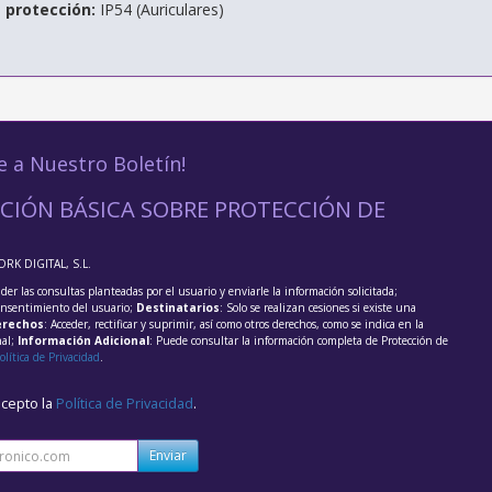
e protección:
IP54 (Auriculares)
e a Nuestro Boletín!
CIÓN BÁSICA SOBRE PROTECCIÓN DE
ORK DIGITAL, S.L.
der las consultas planteadas por el usuario y enviarle la información solicitada;
onsentimiento del usuario;
Destinatarios
: Solo se realizan cesiones si existe una
rechos
: Acceder, rectificar y suprimir, así como otros derechos, como se indica en la
nal;
Información Adicional
: Puede consultar la información completa de Protección de
olítica de Privacidad
.
acepto la
Política de Privacidad
.
Enviar