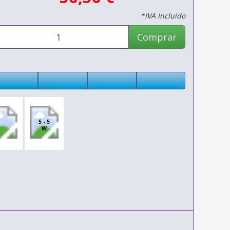
*IVA Incluido
Comprar
5 - 5
W