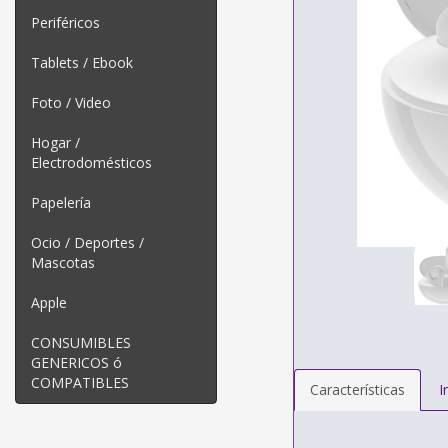
Periféricos
Tablets / Ebook
Foto / Video
Hogar /
Electrodomésticos
Papelería
Ocio / Deportes /
Mascotas
Apple
CONSUMIBLES
GENERICOS ó
COMPATIBLES
Características
I