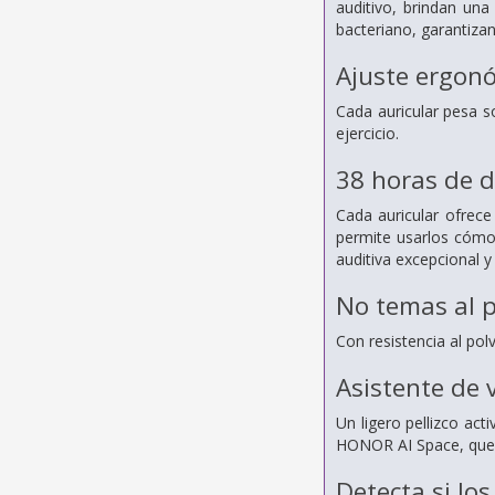
auditivo,
brindan una
bacteriano, garantizan
Ajuste ergonó
Cada auricular pesa s
ejercicio.
38 horas de d
Cada auricular ofrec
permite usarlos cómod
auditiva
excepcional y
No temas al p
Con resistencia al pol
Asistente de 
Un ligero pellizco act
HONOR AI Space, que 
Detecta si lo