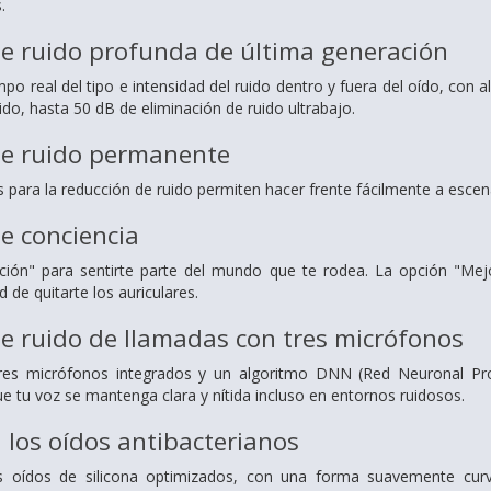
.
e ruido profunda de última generación
po real del tipo e intensidad del ruido dentro y fuera del oído,
con a
ido,
hasta 50 dB de eliminación de ruido ultrabajo.
de ruido permanente
s para la reducción de ruido permiten hacer frente fácilmente a escen
e conciencia
ción" para sentirte parte del mundo que te rodea.
La opción "Mejo
 de quitarte los auriculares.
e ruido de llamadas con tres micrófonos
tres micrófonos integrados
y un algoritmo DNN (Red Neuronal Pro
e tu voz se mantenga clara y nítida incluso en
entornos ruidosos.
los oídos antibacterianos
s oídos de silicona optimizados, con una forma suavemente cu