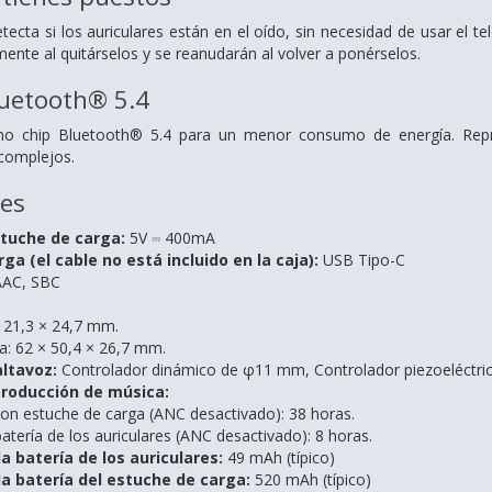
tecta si los auriculares están en el oído,
sin necesidad de usar el te
ente al quitárselos
y se reanudarán al volver a ponérselos.
luetooth® 5.4
imo chip Bluetooth® 5.4 para un menor
consumo de energía.
Rep
complejos.
nes
stuche de carga:
5V ⎓ 400mA
ga (el cable no está incluido en la caja):
USB Tipo-C
AAC, SBC
× 21,3 × 24,7 mm.
a: 62 × 50,4 × 26,7 mm.
altavoz:
Controlador dinámico de φ11 mm,
Controlador piezoeléctr
roducción de música:
con estuche de carga (ANC desactivado): 38 horas.
atería de los auriculares (ANC desactivado): 8 horas.
a batería de los auriculares:
49 mAh (típico)
a batería del estuche de carga:
520 mAh (típico)