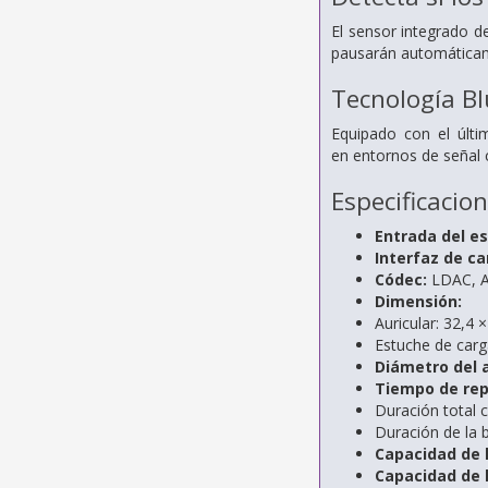
El sensor integrado de
pausarán automáticam
Tecnología B
Equipado con el últ
en
entornos de señal 
Especificacio
Entrada del e
Interfaz de car
Códec:
LDAC, 
Dimensión:
Auricular: 32,4 
Estuche de carg
Diámetro del 
Tiempo de rep
Duración total 
Duración de la b
Capacidad de l
Capacidad de l