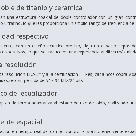
oble de titanio y cerámica
tan una estructura coaxial de doble controlador con un gran contr
o ultrafino,
lo que les proporciona un amplio rango de frecuencia de 
idad respectivo
diente, con un diseño acústico preciso, deja un espacio separado
s dispositivos,
lo que se traduce en una experiencia auditiva más nítid
a resolución
ta resolución LDAC™ y a la certificación Hi-Res,
cada nota cobra vid
muestreo
sin pérdida de 5" a 96 kHz/24 bits.
co del ecualizador
aptan de forma adaptativa al estado de uso del oído,
realizando un
ente espacial
tación en tiempo real del campo sonoro,
el sonido envolvente espa