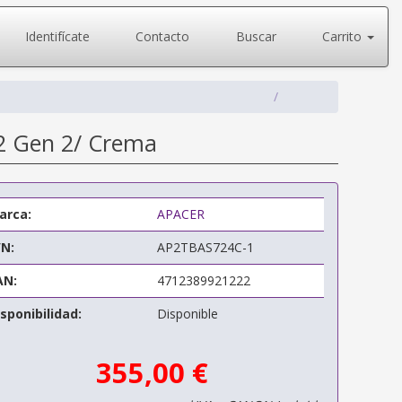
Identifícate
Contacto
Buscar
Carrito
.2 Gen 2/ Crema
arca:
APACER
/N:
AP2TBAS724C-1
AN:
4712389921222
sponibilidad:
Disponible
355,00 €