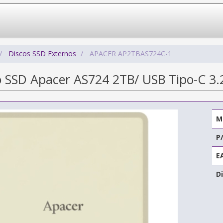
Discos SSD Externos
APACER AP2TBAS724C-1
o SSD Apacer AS724 2TB/ USB Tipo-C 3
M
P
E
Di