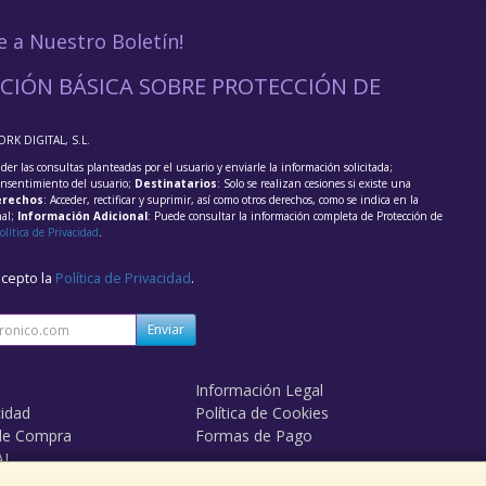
e a Nuestro Boletín!
CIÓN BÁSICA SOBRE PROTECCIÓN DE
ORK DIGITAL, S.L.
der las consultas planteadas por el usuario y enviarle la información solicitada;
onsentimiento del usuario;
Destinatarios
: Solo se realizan cesiones si existe una
rechos
: Acceder, rectificar y suprimir, así como otros derechos, como se indica en la
nal;
Información Adicional
: Puede consultar la información completa de Protección de
olítica de Privacidad
.
acepto la
Política de Privacidad
.
Enviar
Información Legal
cidad
Política de Cookies
de Compra
Formas de Pago
AL