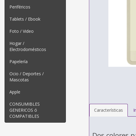
Periféricos
Tablets / Ebook
Foto / Video
Hogar /
Electrodomésticos
Papelería
Ocio / Deportes /
Mascotas
Apple
CONSUMIBLES
GENERICOS ó
Características
I
COMPATIBLES
Dos colores p