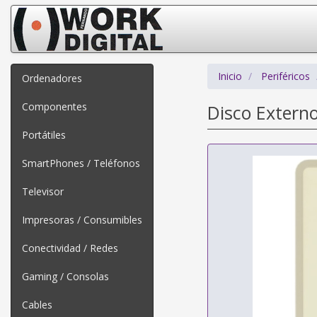
Inicio
Periféricos
Ordenadores
Componentes
Disco Extern
Portátiles
SmartPhones / Teléfonos
Televisor
Impresoras / Consumibles
Conectividad / Redes
Gaming / Consolas
Cables