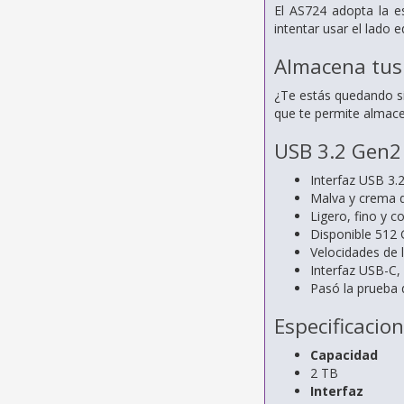
El AS724 adopta la es
intentar usar el lado
Almacena tus
¿Te estás quedando si
que te permite almace
USB 3.2 Gen2
Interfaz USB 3.
Malva y crema d
Ligero, fino y 
Disponible 512
Velocidades de 
Interfaz USB-C,
Pasó la prueba 
Especificacio
Capacidad
2 TB
Interfaz