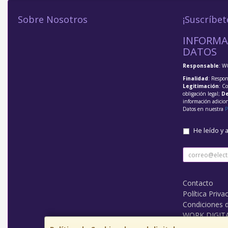
Sobre Nosotros
¡Suscríbet
INFORMA
DATOS
Responsable
: W
Finalidad
: Respon
Legitimación
: C
obligación legal;
De
información adicio
Datos en nuestra
P
He leído y 
Contacto
Política Priva
Condiciones 
WORK DIGIT