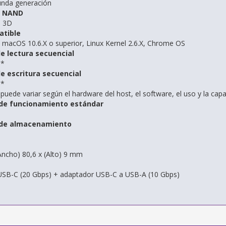
unda generación
h NAND
 3D
atible
macOS 10.6.X o superior, Linux Kernel 2.6.X, Chrome OS
e lectura secuencial
s*
e escritura secuencial
s*
 puede variar según el hardware del host, el software, el uso y la ca
de funcionamiento estándar
de almacenamiento
(Ancho) 80,6 x (Alto) 9 mm
USB-C (20 Gbps) + adaptador USB-C a USB-A (10 Gbps)