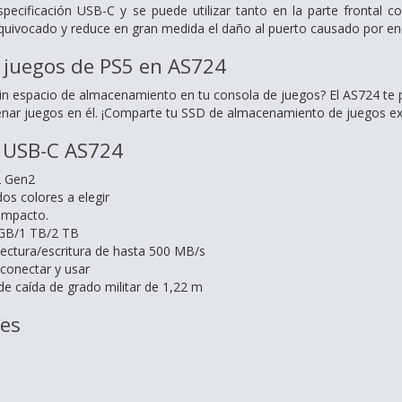
pecificación USB-C y se puede utilizar tanto en la parte frontal c
 equivocado y reduce en gran medida el daño al puerto causado por e
 juegos de PS5 en AS724
n espacio de almacenamiento en tu consola de juegos? El AS724 te pe
nar juegos en él. ¡Comparte tu SSD de almacenamiento de juegos exc
 USB-C AS724
2 Gen2
os colores a elegir
compacto.
 GB/1 TB/2 TB
lectura/escritura de hasta 500 MB/s
 conectar y usar
de caída de grado militar de 1,22 m
nes