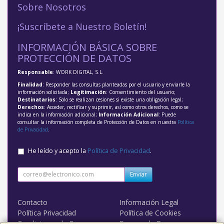
Sobre Nosotros
¡Suscríbete a Nuestro Boletín!
INFORMACIÓN BÁSICA SOBRE
PROTECCIÓN DE DATOS
Responsable
: WORK DIGITAL, S.L.
Finalidad
: Responder las consultas planteadas por el usuario y enviarle la
información solicitada;
Legitimación
: Consentimiento del usuario;
Destinatarios
: Solo se realizan cesiones si existe una obligación legal;
Derechos
: Acceder, rectificar y suprimir, así como otros derechos, como se
indica en la información adicional;
Información Adicional
: Puede
consultar la información completa de Protección de Datos en nuestra
Política
de Privacidad
.
He leído y acepto la
Política de Privacidad
.
Enviar
Contacto
Información Legal
Política Privacidad
Política de Cookies
Condiciones de Compra
Formas de Pago