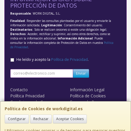
PROTECCIÓN DE DATOS
Responsable
: WORK DIGITAL, S.L.
Finalidad
: Responder las consultas planteadas por el usuario y enviarle la
información solicitada;
Legitimación
: Consentimiento del usuario;
Destinatarios
: Solo se realizan cesiones si existe una obligación legal;
Derechos
: Acceder, rectificar y suprimir, así como otros derechos, como se
indica en la información adicional;
Información Adicional
: Puede
consultar la información completa de Protección de Datos en nuestra
Política
de Privacidad
.
He leído y acepto la
Política de Privacidad
.
Enviar
Contacto
Información Legal
Política Privacidad
Política de Cookies
Condiciones de Compra
Formas de Pago
WORK DIGITAL
Política de Cookies de workdigital.es
Configurar
Rechazar
Aceptar Cookies
Contacto
admin@workdigital.es
Utilizamos cookies propias y de terceros para mejorar nuestros