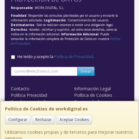
Responsable
: WORK DIGITAL, S.L.
Finalidad
: Responder las consultas planteadas por el usuario y enviarle la
información solicitada;
Legitimación
: Consentimiento del usuario;
Destinatarios
: Solo se realizan cesiones si existe una obligación legal;
Derechos
: Acceder, rectificar y suprimir, así como otros derechos, como se
indica en la información adicional;
Información Adicional
: Puede
consultar la información completa de Protección de Datos en nuestra
Política
de Privacidad
.
He leído y acepto la
Política de Privacidad
.
Enviar
Contacto
Información Legal
Política Privacidad
Política de Cookies
Condiciones de Compra
Formas de Pago
WORK DIGITAL
Política de Cookies de workdigital.es
Configurar
Rechazar
Aceptar Cookies
Contacto
admin@workdigital.es
Utilizamos cookies propias y de terceros para mejorar nuestros
servicios.