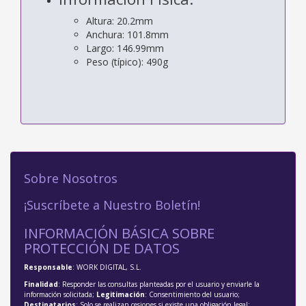
Altura: 20.2mm
Anchura: 101.8mm
Largo: 146.99mm
Peso (típico): 490g
Sobre Nosotros
¡Suscríbete a Nuestro Boletín!
INFORMACIÓN BÁSICA SOBRE
PROTECCIÓN DE DATOS
Responsable
: WORK DIGITAL, S.L.
Finalidad
: Responder las consultas planteadas por el usuario y enviarle la
información solicitada;
Legitimación
: Consentimiento del usuario;
Destinatarios
: Solo se realizan cesiones si existe una obligación legal;