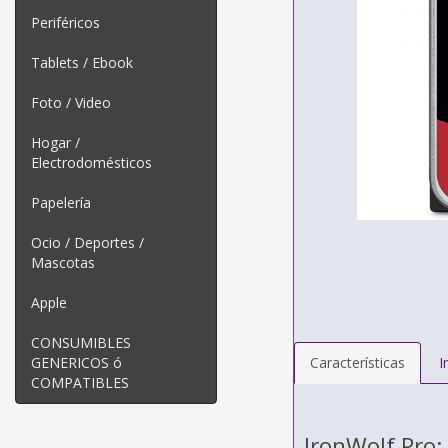
Periféricos
Tablets / Ebook
Foto / Video
Hogar /
Electrodomésticos
Papelería
Ocio / Deportes /
Mascotas
Apple
CONSUMIBLES
GENERICOS ó
Características
I
COMPATIBLES
IronWolf Pro: