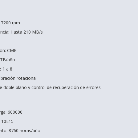
: 7200 rpm
encia: Hasta 210 MB/s
ión: CMR
0 TB/año
 1 a 8
ibración rotacional
de doble plano y control de recuperación de errores
rga: 600000
r 10E15
nto: 8760 horas/año