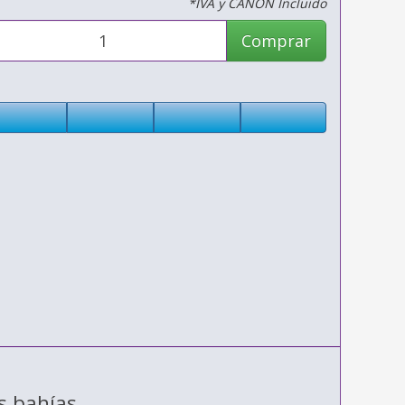
*IVA y CANON Incluido
Comprar
es bahías