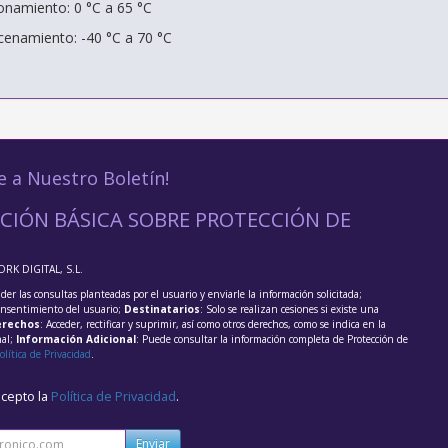
onamiento: 0 °C a 65 °C
enamiento: -40 °C a 70 °C
e a Nuestro Boletín!
CIÓN BÁSICA SOBRE PROTECCIÓN DE
ORK DIGITAL, S.L.
der las consultas planteadas por el usuario y enviarle la información solicitada;
onsentimiento del usuario;
Destinatarios
: Solo se realizan cesiones si existe una
rechos
: Acceder, rectificar y suprimir, así como otros derechos, como se indica en la
nal;
Información Adicional
: Puede consultar la información completa de Protección de
olítica de Privacidad
.
acepto la
Política de Privacidad
.
Enviar