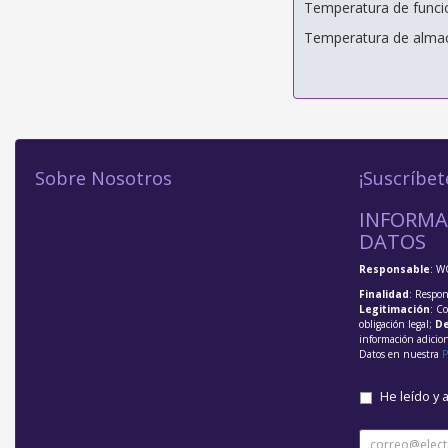
Temperatura de funci
Temperatura de almac
Sobre Nosotros
¡Suscríbet
INFORMA
DATOS
Responsable
: W
Finalidad
: Respon
Legitimación
: C
obligación legal;
De
información adicio
Datos en nuestra
P
He leído y 