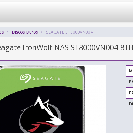
es
Discos Duros
SEAGATE ST8000VN004
eagate IronWolf NAS ST8000VN004 8TB/
M
P
E
Di