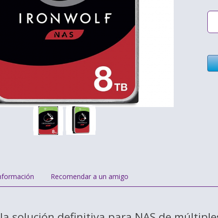
nformación
Recomendar a un amigo
 la solución definitiva para NAS de múltipl