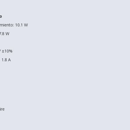
o
miento: 10.1 W
7.8 W
 V ±10%
 1.8 A
s
ire