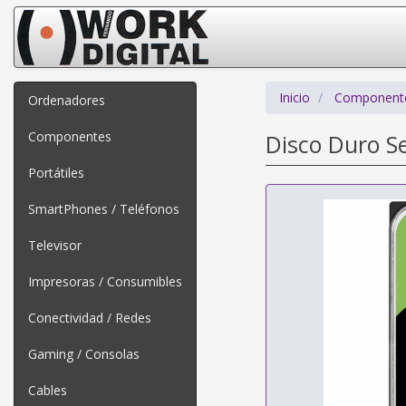
Inicio
Component
Ordenadores
Componentes
Disco Duro S
Portátiles
SmartPhones / Teléfonos
Televisor
Impresoras / Consumibles
Conectividad / Redes
Gaming / Consolas
Cables